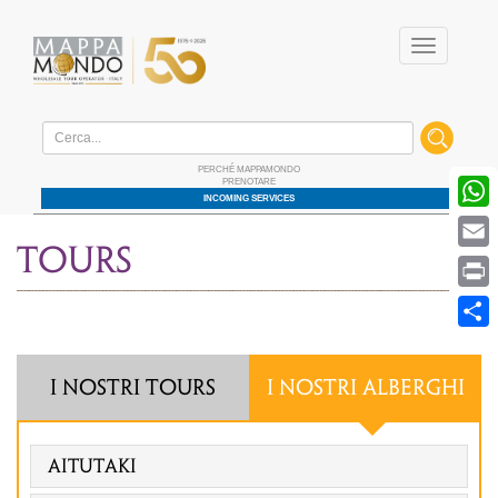
Menu
Home
/ Destinazioni
PERCHÉ MAPPAMONDO
PRENOTARE
W
INCOMING SERVICES
E
tours
P
S
I NOSTRI TOURS
I NOSTRI ALBERGHI
Aitutaki