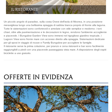
Garden View Bungalow
Un piccolo angolo di paradiso, sulla costa Ovest dell'isola di Moorea, in una posizione
meravigliosa lungo una bellissima spiaggia di sabbia bianca proprio di fronte alla laguna.
Tutte le sistemazioni sono confortevoli e arredate con stile semplice e moderno: i toni
chiari, oltre alla pavimentazione e le decorazioni in legno, rendono l'ambiente accogliente
e piacevole. I Bungalow Garden View sono immersi nel rigoglioso giardino tropicale, i
Lagoon View sono fronte mare con accesso diretto alla spiaggia. Sistemazioni dedicate
per gli sposi in viaggio di nozze e Family Bungalow per accogliere le famiglie.
Il ristorante serve la prima colazione, per pranzo e cena ristoranti e bar sono facilmente
raggiungibili a piedi con una piacevole passeggiata vista mare. A disposizione degli ospiti
biciclette a uso gratuito.
OFFERTE IN EVIDENZA