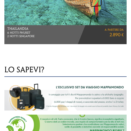
THAILANDIA
a partire da
6 NOTTI PHUKET
2.890 €
2 NOTTI SINGAPORE
LO SAPEVI?