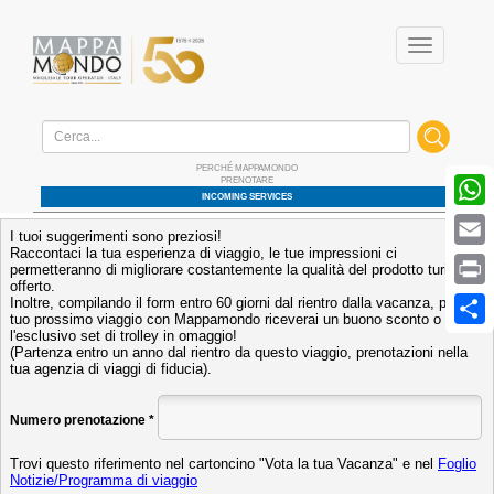
Menu
Home
/ Vota la tua vacanza
PERCHÉ MAPPAMONDO
PRENOTARE
W
INCOMING SERVICES
E
P
S