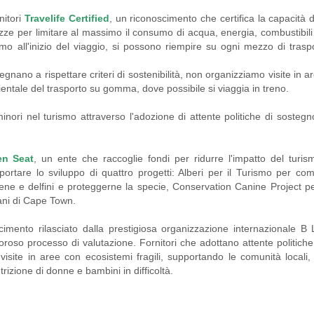
nitori
Travelife Certified
, un riconoscimento che certifica la capacità di
ze per limitare al massimo il consumo di acqua, energia, combustibili fo
iamo all'inizio del viaggio, si possono riempire su ogni mezzo di tras
nano a rispettare criteri di sostenibilità, non organizziamo visite in a
entale del trasporto su gomma, dove possibile si viaggia in treno.
ori nel turismo attraverso l'adozione di attente politiche di sostegno
en Seat
, un ente che raccoglie fondi per ridurre l'impatto del turis
rtare lo sviluppo di quattro progetti: Alberi per il Turismo per c
e e delfini e proteggerne la specie, Conservation Canine Project per
iani di Cape Town.
cimento rilasciato dalla prestigiosa organizzazione internazionale B 
oso processo di valutazione. Fornitori che adottano attente politiche vol
te in aree con ecosistemi fragili, ​s​upportando le comunità locali, se
zione di donne e bambini in difficoltà.