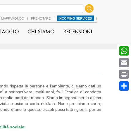
É MAPPAMONDO
|
PRENOTARE
|
INCOMING SERVICES
|
viaggio
Chi Siamo
Recensioni
ondo ​rispetta le persone e l'ambiente, ci siamo dati un
i a sottoscrivere, molti anni, fa il "codice di condotta
ena molte parti del mondo. Siamo impegnati per la difesa
enziata e usiamo carta riciclata. Non sprechiamo carta,
do è anche questo: piccoli passi tutti i giorni, per un
lità sociale.