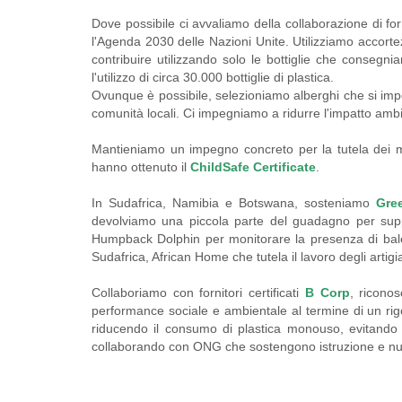
Dove possibile ci avvaliamo della collaborazione di for
l'Agenda 2030 delle Nazioni Unite. Utilizziamo accortez
contribuire utilizzando solo le bottiglie che consegn
l'utilizzo di circa 30.000 bottiglie di plastica.
Ovunque è possibile, selezioniamo alberghi che si impeg
comunità locali. Ci impegniamo a ridurre l'impatto ambi
Mantieniamo un impegno concreto per la tutela dei min
hanno ottenuto il
ChildSafe Certificate
.
In Sudafrica, Namibia e Botswana, sosteniamo
Gre
devolviamo una piccola parte del guadagno per suppo
Humpback Dolphin per monitorare la presenza di balen
Sudafrica, African Home che tutela il lavoro degli artig
Collaboriamo con fornitori certificati
B Corp
, riconos
performance sociale e ambientale al termine di un rigor
riducendo il consumo di plastica monouso, evitando visi
collaborando con ONG che sostengono istruzione e nutri