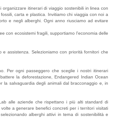
 organizzare itinerari di viaggio sostenibili in linea con
ssili, carta e plastica. Invitiamo chi viaggia con noi a
porto e negli alberghi. Ogni anno riusciamo ad evitare
ree con ecosistemi fragili, supportiamo l'economia delle
 e assistenza. Selezioniamo con priorità fornitori che
mo. Per ogni passeggero che sceglie i nostri itinerari
ombattere la deforestazione, Endangered Indian Ocean
 la salvaguardia degli animali dal bracconaggio e, in
Lab alle aziende che rispettano i più alti standard di
te a generare benefici concreti per i territori visitati
lezionando ​a​lberghi attiv​i in tema di sostenibilità e