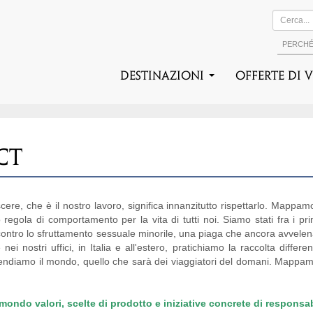
PERCH
DESTINAZIONI
Offerte di 
CT
scere, che è il nostro lavoro, significa innanzitutto rispettarlo. Mappam
egola di comportamento per la vita di tutti noi. Siamo stati fra i prim
na" contro lo sfruttamento sessuale minorile, una piaga che ancora avvel
i nostri uffici, in Italia e all'estero, pratichiamo la raccolta differ
fendiamo il mondo, quello che sarà dei viaggiatori del domani. Mappamon
do valori, scelte di prodotto e iniziative concrete di responsabi