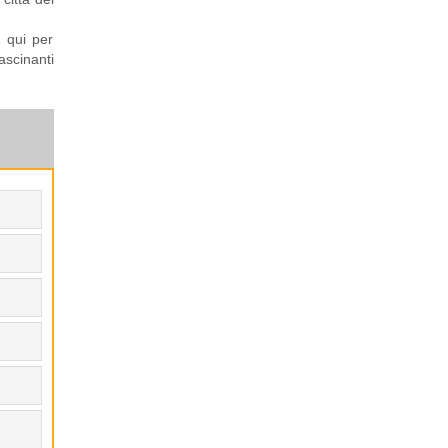
n qui per
ascinanti