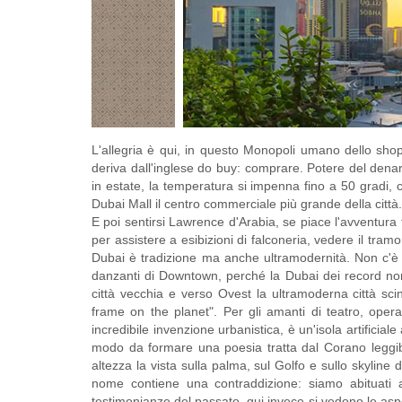
L'allegria è qui, in questo Monopoli umano dello sh
deriva dall'inglese do buy: comprare. Potere del denaro
in estate, la temperatura si impenna fino a 50 gradi, 
Dubai Mall il centro commerciale più grande della città.
E poi sentirsi Lawrence d'Arabia, se piace l'avventura 
per assistere a esibizioni di falconeria, vedere il tr
Dubai è tradizione ma anche ultramodernità. Non c'è so
danzanti di Downtown, perché la Dubai dei record no
città vecchia e verso Ovest la ultramoderna città sci
frame on the planet". Per gli amanti di teatro, ope
incredibile invenzione urbanistica, è un'isola artificial
modo da formare una poesia tratta dal Corano leggibi
altezza la vista sulla palma, sul Golfo e sullo skyline
nome contiene una contraddizione: siamo abituat
testimonianze del passato, qui invece si vedono le aspet