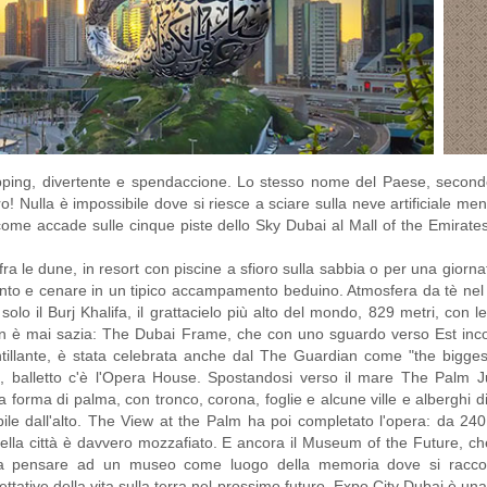
opping, divertente e spendaccione. Lo stesso nome del Paese, second
! Nulla è impossibile dove si riesce a sciare sulla neve artificiale ment
come accade sulle cinque piste dello Sky Dubai al Mall of the Emirates
fra le dune, in resort con piscine a sfioro sulla sabbia o per una giorna
amonto e cenare in un tipico accampamento beduino. Atmosfera da tè nel
lo il Burj Khalifa, il grattacielo più alto del mondo, 829 metri, con l
n è mai sazia: The Dubai Frame, che con uno sguardo verso Est incor
ntillante, è stata celebrata anche dal The Guardian come "the bigges
ra, balletto c'è l'Opera House. Spostandosi verso il mare The Palm 
e a forma di palma, con tronco, corona, foglie e alcune ville e alberghi di
le dall'alto. The View at the Palm ha poi completato l'opera: da 240
 della città è davvero mozzafiato. E ancora il Museum of the Future, ch
i a pensare ad un museo come luogo della memoria dove si racco
tative della vita sulla terra nel prossimo futuro. Expo City Dubai è una 