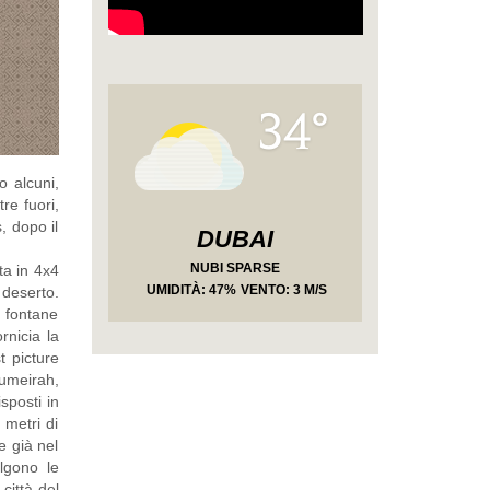
34°
o alcuni,
re fuori,
, dopo il
DUBAI
NUBI SPARSE
ta in 4x4
UMIDITÀ
: 47%
VENTO: 3 M/S
 deserto.
e fontane
nicia la
t picture
Jumeirah,
sposti in
 metri di
e già nel
lgono le
città del