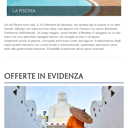
La Camera King Classic
Un bel Resort fuori città, a 10 chilometri da Noumea, ma sembra già di essere in un altro
mondo. Albergo con vista su Anse Vata, una laguna che l'Unesco ha voluto dichiarare
Patrimonio dell'Umanità. Un luogo magico, quasi irreale. Il Meridien è adagiato su un bel
mare con una splendida spiaggia bianca che invoglia al relax e al riposo.
Gradevole anche la piscina, concepita anch'essa come una laguna. A disposizione degli
ospiti quattro ristoranti con cucina locale e internazionale, particolare attenzione viene
data alla gastronomia francese. Possibilità di praticare alcuni sport acquatici.
OFFERTE IN EVIDENZA