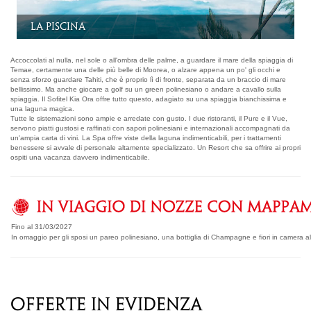
Il ristorante francese "K"
Accoccolati al nulla, nel sole o all'ombra delle palme, a guardare il mare della spiaggia di
Temae, certamente una delle più belle di Moorea, o alzare appena un po' gli occhi e
senza sforzo guardare Tahiti, che è proprio lì di fronte, separata da un braccio di mare
bellissimo. Ma anche giocare a golf su un green polinesiano o andare a cavallo sulla
spiaggia. Il Sofitel Kia Ora offre tutto questo, adagiato su una spiaggia bianchissima e
una laguna magica.
Tutte le sistemazioni sono ampie e arredate con gusto. I due ristoranti, il Pure e il Vue,
servono piatti gustosi e raffinati con sapori polinesiani e internazionali accompagnati da
un'ampia carta di vini. La Spa offre viste della laguna indimenticabili, per i trattamenti
benessere si avvale di personale altamente specializzato. Un Resort che sa offrire ai propri
ospiti una vacanza davvero indimenticabile.
Fino al 31/03/2027
In omaggio per gli sposi un pareo polinesiano, una bottiglia di Champagne e fiori in camera all
OFFERTE IN EVIDENZA