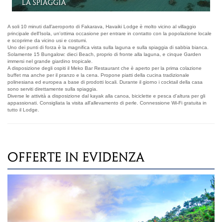
Garden Bungalow
A soli 10 minuti dall’aeroporto di Fakarava, Havaiki Lodge è molto vicino al villaggio
principale dell'Isola, un'ottima occasione per entrare in contatto con la popolazione locale
e scoprirne da vicino usi e costumi.
Uno dei punti di forza è la magnifica vista sulla laguna e sulla spiaggia di sabbia bianca.
Solamente 15 Bungalow: dieci Beach, proprio di fronte alla laguna, e cinque Garden
immersi nel grande giardino tropicale.
A disposizione degli ospiti il Meko Bar Restaurant che è aperto per la prima colazione
buffet ma anche per il pranzo e la cena. Propone piatti della cucina tradizionale
polinesiana ed europea a base di prodotti locali. Durante il giorno i cocktail della casa
sono serviti direttamente sulla spiaggia.
Diverse le attività a disposizione dal kayak alla canoa, biciclette e pesca d'altura per gli
appassionati. Consigliata la visita all'allevamento di perle. Connessione Wi-Fi gratuita in
tutto il Lodge.
OFFERTE IN EVIDENZA