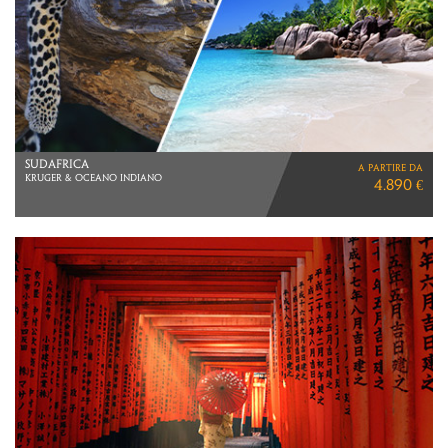
INDONESIA
a partire da
SINGAPORE E BALI
2.290 €
VOLI SINGAPORE AIRLINES