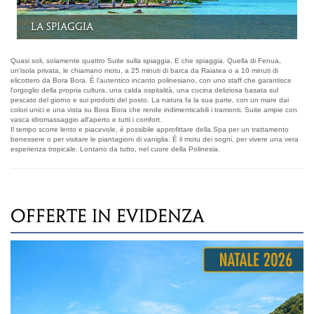
Sunset Bora Bora Suite Bungalow
Quasi soli, solamente quattro Suite sulla spiaggia. E che spiaggia. Quella di Fenua,
un'isola privata, le chiamano motu, a 25 minuti di barca da Raiatea o a 10 minuti di
elicottero da Bora Bora. È l’autentico incanto polinesiano, con uno staff che garantisce
l'orgoglio della propria cultura, una calda ospitalità, una cucina deliziosa basata sul
pescato del giorno e sui prodotti del posto. La natura fa la sua parte, con un mare dai
colori unici e una vista su Bora Bora che rende indimenticabili i tramonti. Suite ampie con
vasca idromassaggio all'aperto e tutti i comfort.
Il tempo scorre lento e piacevole, è possibile approfittare della Spa per un trattamento
benessere o per visitare le piantagioni di vaniglia. È il motu dei sogni, per vivere una vera
esperienza tropicale. Lontano da tutto, nel cuore della Polinesia.
OFFERTE IN EVIDENZA