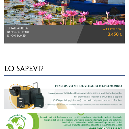
POLINESIA
a partire da
VIAGGIO DI 15 GIORNI
9.590 €
Tahiti > Moorea > Taha’a > Bora Bora
LO SAPEVI?