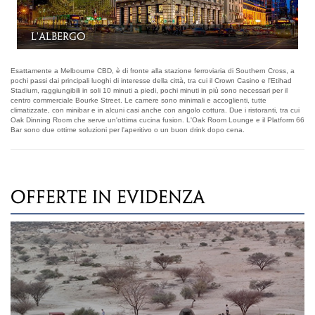
Platform 66 Sports Bar
Esattamente a Melbourne CBD, è di fronte alla stazione ferroviaria di Southern Cross, a
pochi passi dai principali luoghi di interesse della città, tra cui il Crown Casino e l'Etihad
Stadium, raggiungibili in soli 10 minuti a piedi, pochi minuti in più sono necessari per il
centro commerciale Bourke Street. Le camere sono minimali e accoglienti, tutte
climatizzate, con minibar e in alcuni casi anche con angolo cottura. Due i ristoranti, tra cui
Oak Dinning Room che serve un'ottima cucina fusion. L'Oak Room Lounge e il Platform 66
Bar sono due ottime soluzioni per l'aperitivo o un buon drink dopo cena.
OFFERTE IN EVIDENZA