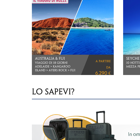
COLOMBIA
MALESI
a partire
VIAGGIO DI 15 GIORNI
2 NOTTI
5 NOTTI
da
VOLI TUR
4.560 €
LO SAPEVI?