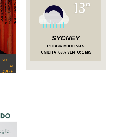
13°
SYDNEY
PIOGGIA MODERATA
UMIDITÀ
: 68%
VENTO: 1 M/S
a partire
da
3.450 €