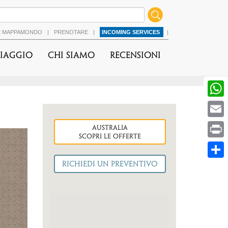
É MAPPAMONDO
|
PRENOTARE
|
INCOMING SERVICES
|
viaggio
Chi Siamo
Recensioni
australia
cessiva
Scopri le OFFERTE