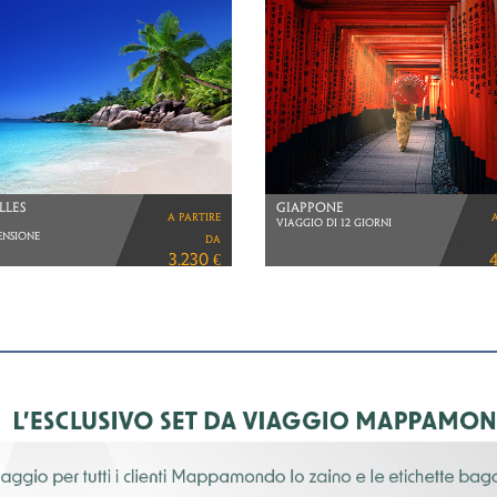
A
COREA DEL SUD
a partire
 KUALA LUMPUR
VIAGGIO DI 11 GIORNI
 REDANG
VOLI CATHAY PACIFIC
da
KISH AIRLINES
2.570 €