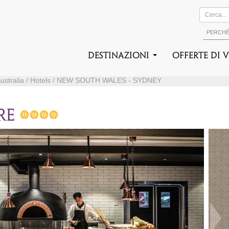
PERCH
DESTINAZIONI
Offerte di 
i / Australia / Hotels / NEW SOUTH WALES - SYDNEY
RE
Suc