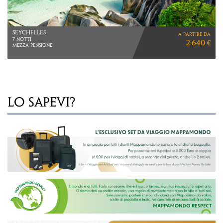
SAFARI IN BOTSWANA
a partire da
ZIMBABWE > BOTSWANA > NAMIBIA
6.380 €
VOLI LUFTHANSA
LO SAPEVI?