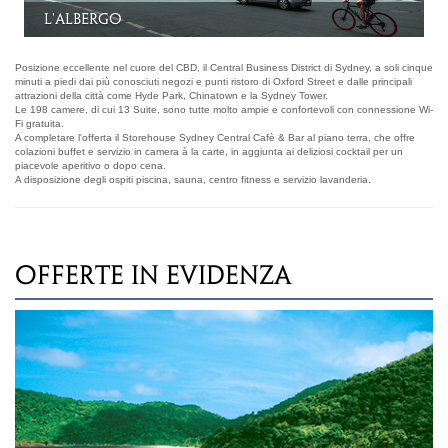
Storehouse Sydney Central Café & Bar
Posizione eccellente nel cuore del CBD, il Central Business District di Sydney, a soli cinque
minuti a piedi dai più conosciuti negozi e punti ristoro di Oxford Street e dalle principali
attrazioni della città come Hyde Park, Chinatown e la Sydney Tower.
Le 198 camere, di cui 13 Suite, sono tutte molto ampie e confortevoli con connessione Wi-
Fi gratuita.
A completare l'offerta il Storehouse Sydney Central Cafè & Bar al piano terra, che offre
colazioni buffet e servizio in camera à la carte, in aggiunta ai deliziosi cocktail per un
piacevole aperitivo o dopo cena.
A disposizione degli ospiti piscina, sauna, centro fitness e servizio lavanderia.
OFFERTE IN EVIDENZA