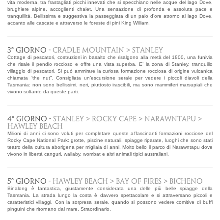
vita moderna, tra frastagliati picchi innevati che si specchiano nelle acque del lago Dove,
brughiere alpine, accoglienti chalet. Una sensazione di profonda e assoluta pace e
tranquillità. Bellissima e suggestiva la passeggiata di un paio d’ore attorno al lago Dove,
accanto alle cascate e attraverso le foreste di pini King William.
3° GIORNO -
CRADLE MOUNTAIN > STANLEY
Cottage di pescatori, costruzioni in basalto che risalgono alla metà del 1800, una funivia
che risale il pendio roccioso e offre una vista superba. E’ la zona di Stanley, tranquillo
villaggio di pescatori. Si può ammirare la curiosa formazione rocciosa di origine vulcanica
chiamata “the nut”. Consigliata un’escursione serale per vedere i piccoli diavoli della
Tasmania: non sono bellissimi, neri, piuttosto irascibili, ma sono mammiferi marsupiali che
vivono soltanto da queste parti.
4° GIORNO -
STANLEY > ROCKY CAPE > NARAWNTAPU >
HAWLEY BEACH
Milioni di anni ci sono voluti per completare queste affascinanti formazioni rocciose del
Rocky Cape National Park: grotte, piscine naturali, spiagge riparate, luoghi che sono stati
teatro della cultura aborigena per migliaia di anni. Molto bello il parco di Narawntapu dove
vivono in libertà canguri, wallaby, wombat e altri animali tipici australiani.
5° GIORNO -
HAWLEY BEACH > BAY OF FIRES > BICHENO
Binalong è fantastica, giustamente considerata una delle più belle spiagge della
Tasmania. La strada lungo la costa è davvero spettacolare e si attraversano piccoli e
caratteristici villaggi. Con la sorpresa serale, quando si possono vedere comitive di buffi
pinguini che ritornano dal mare. Straordinario.