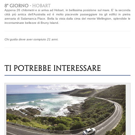
8° GIORNO -
HOBART
Appena 26 chilometri e si arriva ad Hobart, in bellissima posizione sul mare. E’ la seconda
città più antica dell’Australia ed è molto piacevole passeggiare tra gli edifici in pietra
arenaria di Salamanca Place. Bella la vista dalla cima del monte Wellington, splendide le
incontaminate bellezze di Bruny Island.
Chi guida deve aver compiuto 21 anni.
TI POTREBBE INTERESSARE