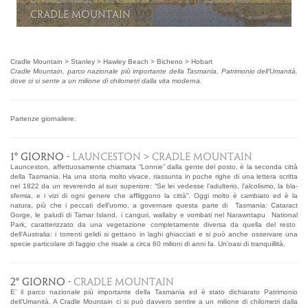
Cradle Mountain
Cradle Mountain > Stanley > Hawley Beach > Bicheno > Hobart
Cradle Mountain, parco nazionale più importante della Tasmania, Patrimonio dell'Umanità,
dove ci si sente a un milione di chilometri dalla vita moderna.
Partenze giornaliere.
1° GIORNO -
LAUNCESTON > CRADLE MOUNTAIN
Launceston, affettuosamente chiamata “Lonnie” dalla gente del posto, è la seconda città
della Tasmania. Ha una storia molto vivace, riassunta in poche righe di una lettera scritta
nel 1822 da un reverendo al suo superiore: “Se lei vedesse l’adulterio, l’alcolismo, la bla-
sfemia, e i vizi di ogni genere che affliggono la città”. Oggi molto è cambiato ed è la
natura, più che i peccati dell’uomo, a governare questa parte di Tasmania: Cataract
Gorge, le paludi di Tamar Island, i canguri, wallaby e vombati nel Narawntapu National
Park, caratterizzato da una vegetazione completamente diversa da quella del resto
dell’Australia: i torrenti gelidi si gettano in laghi ghiacciati e si può anche osservare una
specie particolare di faggio che risale a circa 60 milioni di anni fa. Un’oasi di tranquillità.
2° GIORNO -
CRADLE MOUNTAIN
E’ il parco nazionale più importante della Tasmania ed è stato dichiarato Patrimonio
dell’Umanità. A Cradle Mountain ci si può davvero sentire a un milione di chilometri dalla