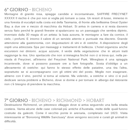
6° GIORNO -
BICHENO
Montagne di granito rosa, spiagge candide e incontaminate, SAFFIRE FRECYNET
XXXXX Il rischio è che poi non si voglia più tornare a casa. Un resort di lusso, immerso in
una foresta di eucalipti sulla costa est della Tasmania, di fronte alla bellissima Great Oyster
Bay, a due ore e mezzo di macchina da Hobart. Si arriva in camera e si resta davvero
senza fiato perché le grandi finestre si spalancano su un paesaggio che sembra dipinto,
inventato dalla 30 magia di un artista: la baia azzurra, le montagne a fare da cornice, il
cielo, i profumi. E intorno il calore di un servizio attento e puntuale ma discreto. Grande
attenzione alla gastronomia, con degustazioni di vini e di ostriche. A disposizione degli
ospiti una attrezzata Spa per massaggi e trattamenti di bellezza. L’hotel organizza anche
escursioni nei dintorni. acque azzurre, il verde della vegetazione che in alcuni tratti
raggiunge la riva. Uno spettacolo che non si immagina finchè non ci si trova qui, nella pe-
nisola di Freycinet, all’interno del Freycinet National Park. Wineglass è una spiaggia
incantevole, dove si possono passare ore a fare fotografie. Sosta d’obbligo a un
allevamento di ostriche: qui fanno lo stesso effetto delle patatine, una tira l’altra,
soprattutto se si accompagnano con gli ottimi vini del posto. Meglio non esagerare,
almeno con il vino, perché si torna al volante. Ma volendo, a ostriche e vino ci si può
dedicare senza problemi a Bicheno, dove si dorme e per tornare in albergo dal ristorante
non c’è bisogno di prendere la macchina.
7° GIORNO -
BICHENO > RICHMOND > HOBART
Destinazione Richmond, un pittoresco villaggio dove si arriva seguendo una bella strada
costiera. Vanta alcune delle case coloniali più antiche d’Australia, molte delle quali furono
costruite da galeotti. Come il vecchio ponte in arenaria, completato nel 1823. Visita
interessante al “Bonorong Wildlife Sanctuary” dove vengono soccorsi e curati gli animali in
difficoltà.