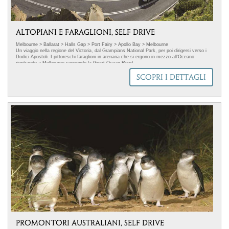
ALTOPIANI E FARAGLIONI, SELF DRIVE
Melbourne > Ballarat > Halls Gap > Port Fairy > Apollo Bay > Melbourne
Un viaggio nella regione del Victoria, dal Grampians National Park, per poi dirigersi verso i
Dodici Apostoli. I pittoreschi faraglioni in arenaria che si ergono in mezzo all'Oceano
rientrando a Melbourne seguendo la Great Ocean Road.
SCOPRI I DETTAGLI
PROMONTORI AUSTRALIANI, SELF DRIVE