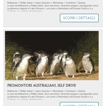
Melbourne > Phillip Island > Lakes Entrance > Merimbula > Camberra > Sydney
In auto da Melbourne a Phillip Island, dove ammirare i divertenti pinguini, proseguendo verso
la pittoresca regione di Lake Entrance, con soste a Merimbula sull'Oceano Pacifico e a
Canberra, la capitale amministrativa.
SCOPRI I DETTAGLI
PROMONTORI AUSTRALIANI, SELF DRIVE
Melbourne > Phillip Island > Lakes Entrance > Merimbula > Camberra > Sydney
In auto da Melbourne a Phillip Island, dove ammirare i divertenti pinguini, proseguendo verso
la pittoresca regione di Lake Entrance, con soste a Merimbula sull'Oceano Pacifico e a
Canberra, la capitale amministrativa.