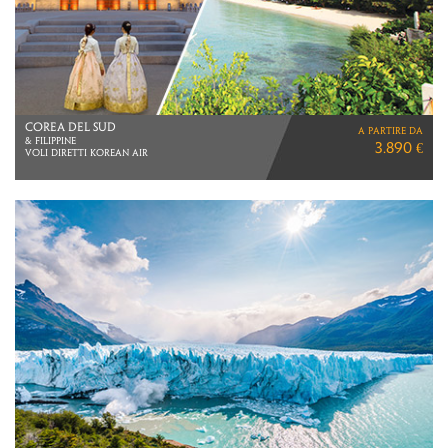
COREA DEL SUD
a partire da
& FILIPPINE
3.890 €
Voli diretti Korean Air