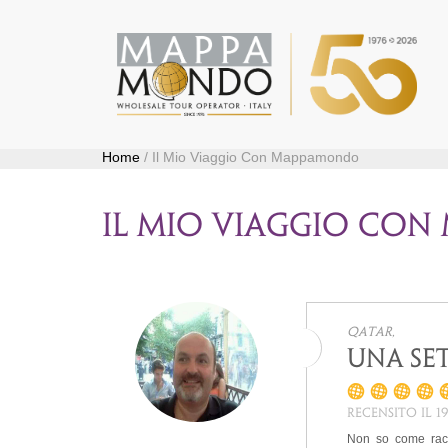
Home
/ Il Mio Viaggio Con Mappamondo
IL MIO VIAGGIO CO
Qatar,
Una se
Recensito il 1
Non so come racco