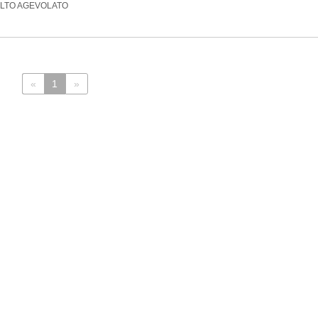
 MOLTO AGEVOLATO
«
1
»