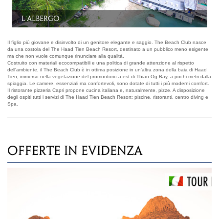
Il beach bar
Il figlio più giovane e disinvolto di un genitore elegante e saggio. The Beach Club nasce
da una costola del The Haad Tien Beach Resort, destinato a un pubblico meno esigente
ma che non vuole comunque rinunciare alla qualità.
Costruito con materiali ecocompatibili e una politica di grande attenzione al rispetto
dell'ambiente, il The Beach Club è in ottima posizione in un'altra zona della baia di Haad
Tien, immerso nella vegetazione del promontorio a est di Thian Og Bay, a pochi metri dalla
spiaggia. Le camere, essenziali ma confortevoli, sono dotate di tutti i più moderni comfort.
Il ristorante pizzeria Capri propone cucina italiana e, naturalmente, pizze. A disposizione
degli ospiti tutti i servizi di The Haad Tien Beach Resort: piscine, ristoranti, centro diving e
Spa.
OFFERTE IN EVIDENZA