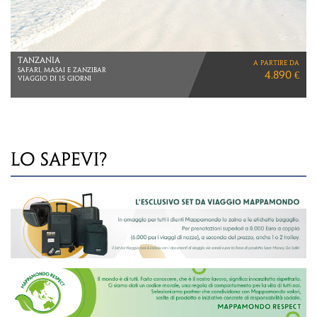
OMAN
a partire da
LE VIE DEL SULTANO
1.730 €
VOLI TURKISH AIRLINES
LO SAPEVI?