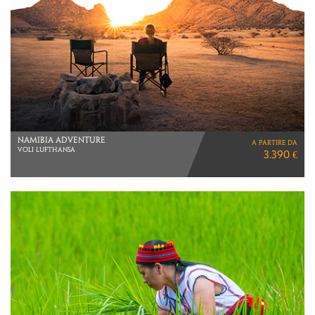
THAILANDIA
a partire da
3 NOTTI BANGKOK
1.890 €
6 NOTTI KOH SAMUI
VOLI DIRETTI ITA AIRWAYS