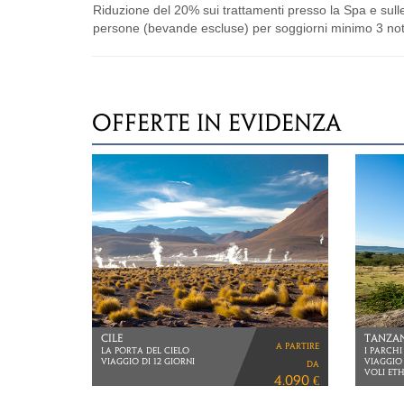
Riduzione del 20% sui trattamenti presso la Spa e sulle 
persone (bevande escluse) per soggiorni minimo 3 notti. 
OFFERTE IN EVIDENZA
LA TER
INDONESIA
ZIMBABW
a partire
BALI, YOGYAKARTA
NAMIBIA
E KURA KURA
da
VOLI LU
Voli Cathay Pacific
4.170 €