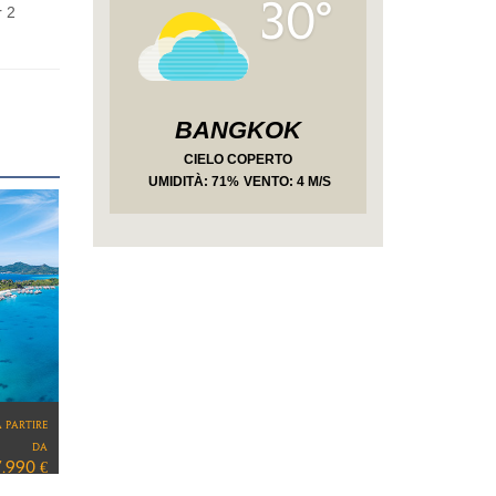
30°
r 2
BANGKOK
CIELO COPERTO
UMIDITÀ
: 71%
VENTO: 4 M/S
a partire
da
3.980 €