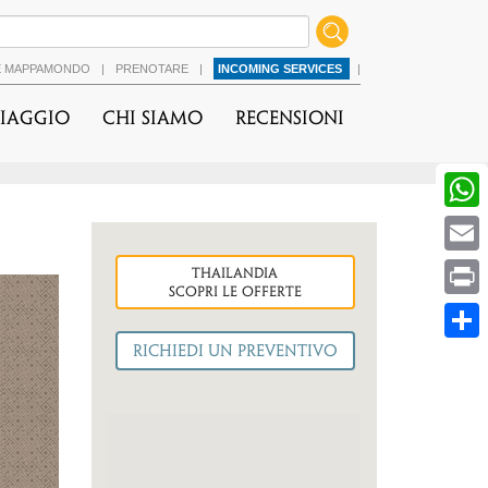
É MAPPAMONDO
|
PRENOTARE
|
INCOMING SERVICES
|
viaggio
Chi Siamo
Recensioni
thailandia
cessiva
Scopri le OFFERTE