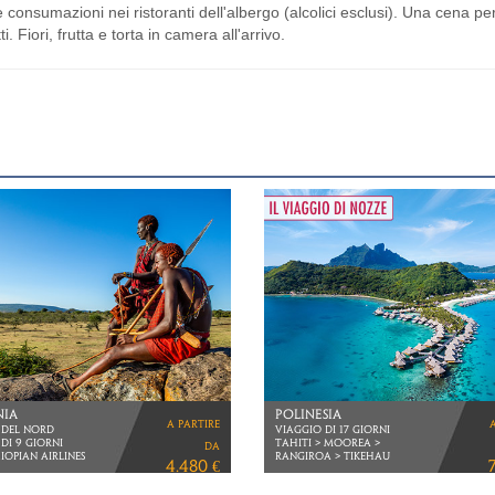
consumazioni nei ristoranti dell'albergo (alcolici esclusi). Una cena pe
Fiori, frutta e torta in camera all'arrivo.
RA E L'ACQUA
TANZANIA
a partire
E > BOTSWANA >
NYERERE PARK E ZANZIBAR
da
VIAGGIO DI 11 GIORNI
FTHANSA
5.950 €
VOLI ETHIOPIAN AIRLINES