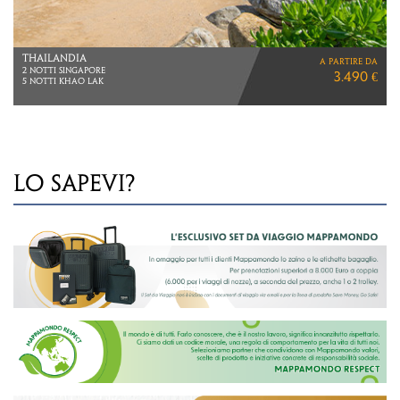
POLINESIA
a partire da
VOLI ITA AIRWAYS/
6.690 €
AIR TAHITI NUI
LO SAPEVI?