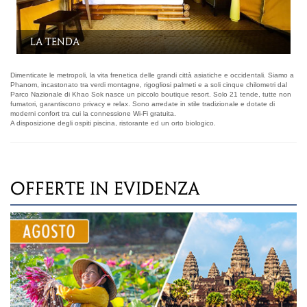
La tenda
Dimenticate le metropoli, la vita frenetica delle grandi città asiatiche e occidentali. Siamo a
Phanom, incastonato tra verdi montagne, rigogliosi palmeti e a soli cinque chilometri dal
Parco Nazionale di Khao Sok nasce un piccolo boutique resort. Solo 21 tende, tutte non
fumatori, garantiscono privacy e relax. Sono arredate in stile tradizionale e dotate di
moderni confort tra cui la connessione Wi-Fi gratuita.
A disposizione degli ospiti piscina, ristorante ed un orto biologico.
OFFERTE IN EVIDENZA