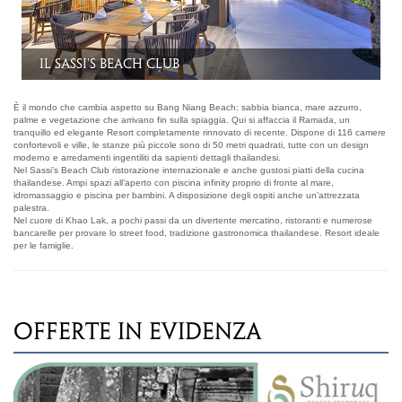
La piscina
È il mondo che cambia aspetto su Bang Niang Beach: sabbia bianca, mare azzurro,
palme e vegetazione che arrivano fin sulla spiaggia. Qui si affaccia il Ramada, un
tranquillo ed elegante Resort completamente rinnovato di recente. Dispone di 116 camere
confortevoli e ville, le stanze più piccole sono di 50 metri quadrati, tutte con un design
moderno e arredamenti ingentiliti da sapienti dettagli thailandesi.
Nel Sassi’s Beach Club ristorazione internazionale e anche gustosi piatti della cucina
thailandese. Ampi spazi all’aperto con piscina infinity proprio di fronte al mare,
idromassaggio e piscina per bambini. A disposizione degli ospiti anche un’attrezzata
palestra.
Nel cuore di Khao Lak, a pochi passi da un divertente mercatino, ristoranti e numerose
bancarelle per provare lo street food, tradizione gastronomica thailandese. Resort ideale
per le famiglie.
OFFERTE IN EVIDENZA