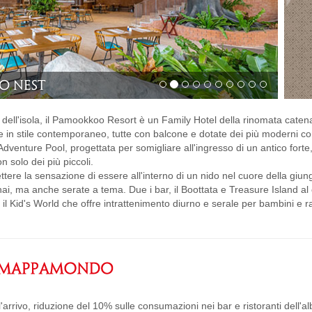
le dell'isola, il Pamookkoo Resort è un Family Hotel della rinomata caten
in stile contemporaneo, tutte con balcone e dotate dei più moderni com
Adventure Pool, progettata per somigliare all'ingresso di un antico forte
n solo dei più piccoli.
tere la sensazione di essere all'interno di un nido nel cuore della giun
hai, ma anche serate a tema. Due i bar, il Boottata e Treasure Island al
e il Kid's World che offre intrattenimento diurno e serale per bambini e r
l'arrivo, riduzione del 10% sulle consumazioni nei bar e ristoranti dell'a