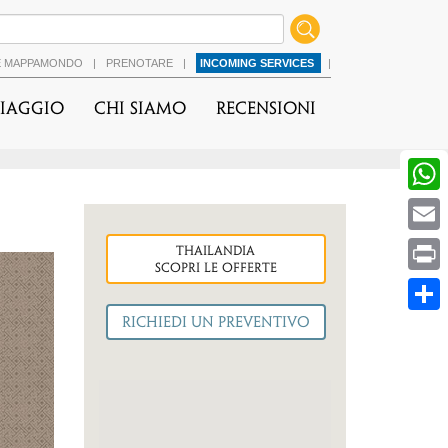
É MAPPAMONDO
|
PRENOTARE
|
INCOMING SERVICES
|
viaggio
Chi Siamo
Recensioni
thailandia
cessiva
Scopri le OFFERTE