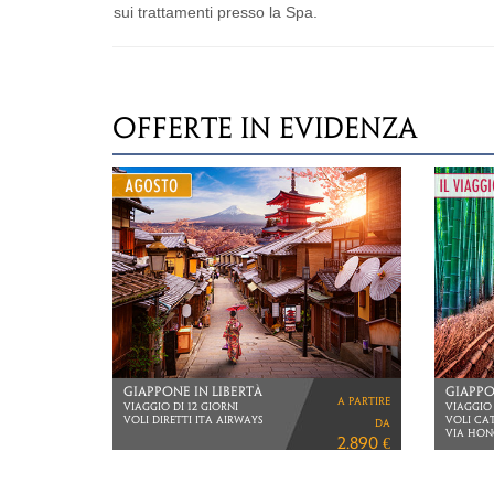
sui trattamenti presso la Spa.
OFFERTE IN EVIDENZA
GIAPPONE E POLINESIA
SUDAFR
a partire
VIAGGIO DI 21 GIORNI
& CASCA
VOLI DIRETTI ITA AIRWAYS
VOLI ETH
da
5.590 €