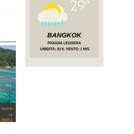
29°
BANGKOK
PIOGGIA LEGGERA
UMIDITÀ
: 81%
VENTO: 1 M/S
a partire
da
2.990 €