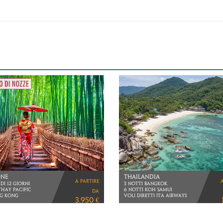
ICA, BOTSWANA
THAILANDIA
a partire
TE VITTORIA
BANGKOK E PHUKET
IOPIAN AIRLINES
VOLI DIRETTI ITA AIRWAYS
da
7.890 €