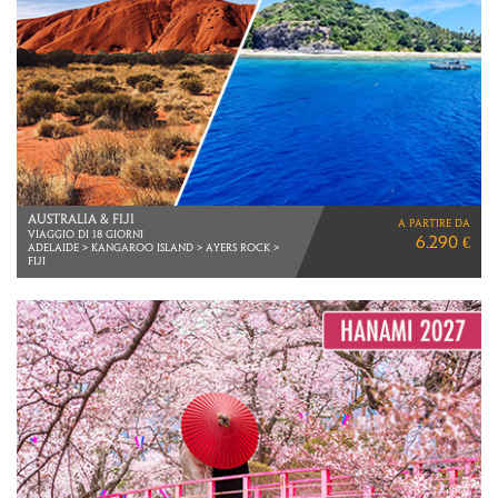
LA TERRA E L'ACQUA
a partire da
ZIMBABWE > BOTSWANA > NAMIBIA
5.950 €
VOLI LUFTHANSA