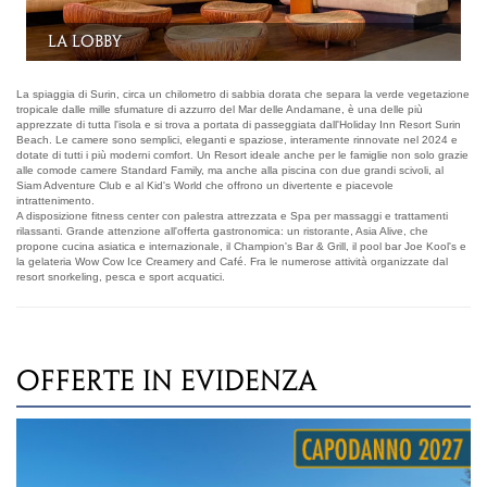
Camera Standard
La spiaggia di Surin, circa un chilometro di sabbia dorata che separa la verde vegetazione
tropicale dalle mille sfumature di azzurro del Mar delle Andamane, è una delle più
apprezzate di tutta l'isola e si trova a portata di passeggiata dall'Holiday Inn Resort Surin
Beach. Le camere sono semplici, eleganti e spaziose, interamente rinnovate nel 2024 e
dotate di tutti i più moderni comfort. Un Resort ideale anche per le famiglie non solo grazie
alle comode camere Standard Family, ma anche alla piscina con due grandi scivoli, al
Siam Adventure Club e al Kid's World che offrono un divertente e piacevole
intrattenimento.
A disposizione fitness center con palestra attrezzata e Spa per massaggi e trattamenti
rilassanti. Grande attenzione all'offerta gastronomica: un ristorante, Asia Alive, che
propone cucina asiatica e internazionale, il Champion's Bar & Grill, il pool bar Joe Kool's e
la gelateria Wow Cow Ice Creamery and Café. Fra le numerose attività organizzate dal
resort snorkeling, pesca e sport acquatici.
OFFERTE IN EVIDENZA