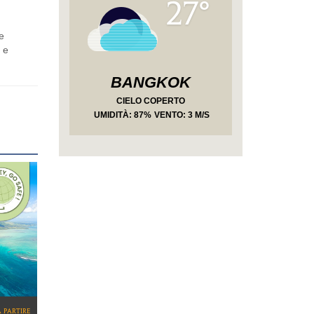
27°
e
 e
BANGKOK
CIELO COPERTO
UMIDITÀ
: 87%
VENTO: 3 M/S
a partire