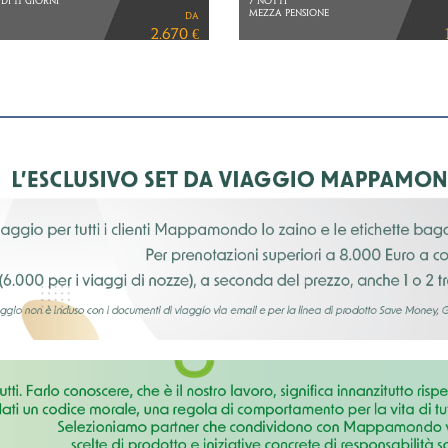
I DEL NORD
LA FIORITURA DEI CILIEGI
DI 9 GIORNI
VOLI DIRETTI ITA AIRWAYS
da
IOPIAN AIRLINES
4.480 €