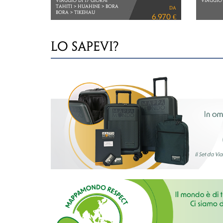
VIAGGIO DI 12 GIORNI
I PARCH
Voli Cathay Pacific
VIAGGIO 
da
via Hong Kong
VOLI ETH
3.950 €
LO SAPEVI?