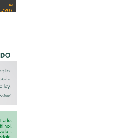
da
5.390 €