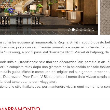
n cui si festeggiano gli innamorati, la Regina Sirikit inaugurò questo bel
tturazione, porta con sé un'anima romantica e super accogliente. La po
bella Surawong, a pochi passi dal divertente Night Market di Patpong, da
nità e il tradizionale stile thai con decorazioni alle pareti e in alcuni
r un completo relax dopo una giornata nella splendida capitale thaila
uto dalla guida Michelin come uno dei migliori nel suo genere, propone 
hai. Da provare. Phar-Ram IV Bistro prende il nome dalla vivace strada s
ilandesi tanto quanto per i viaggiatori.
izione e lo stile thailandese, per mantenere viva in ogni momento la se