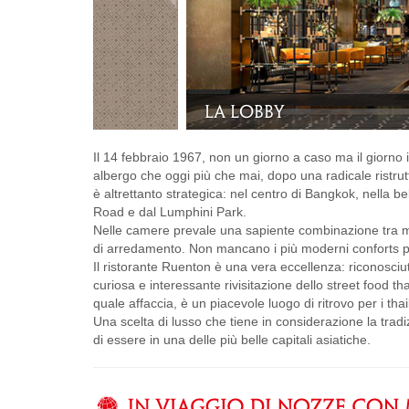
La piscina
Il 14 febbraio 1967, non un giorno a caso ma il giorno i
albergo che oggi più che mai, dopo una radicale ristru
è altrettanto strategica: nel centro di Bangkok, nella 
Road e dal Lumphini Park.
Nelle camere prevale una sapiente combinazione tra moder
di arredamento. Non mancano i più moderni conforts pe
Il ristorante Ruenton è una vera eccellenza: riconosci
curiosa e interessante rivisitazione dello street food t
quale affaccia, è un piacevole luogo di ritrovo per i tha
Una scelta di lusso che tiene in considerazione la trad
di essere in una delle più belle capitali asiatiche.