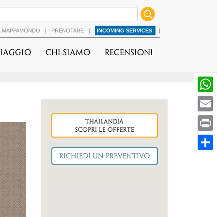
É MAPPAMONDO
|
PRENOTARE
|
INCOMING SERVICES
|
viaggio
Chi Siamo
Recensioni
thailandia
cessiva
Scopri le OFFERTE