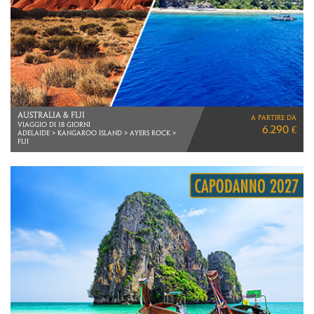
THAILANDIA
a partire da
3 NOTTI BANGKOK
1.890 €
6 NOTTI KOH SAMUI
VOLI DIRETTI ITA AIRWAYS