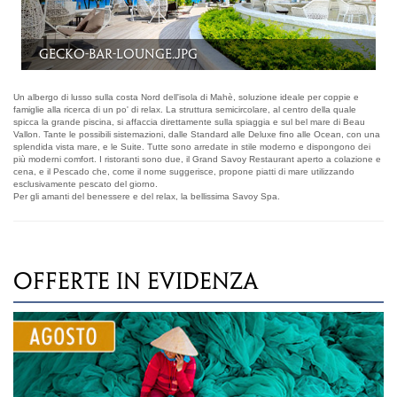
L'albergo
Un albergo di lusso sulla costa Nord dell'isola di Mahè, soluzione ideale per coppie e
famiglie alla ricerca di un po' di relax. La struttura semicircolare, al centro della quale
spicca la grande piscina, si affaccia direttamente sulla spiaggia e sul bel mare di Beau
Vallon. Tante le possibili sistemazioni, dalle Standard alle Deluxe fino alle Ocean, con una
splendida vista mare, e le Suite. Tutte sono arredate in stile moderno e dispongono dei
più moderni comfort. I ristoranti sono due, il Grand Savoy Restaurant aperto a colazione e
cena, e il Pescado che, come il nome suggerisce, propone piatti di mare utilizzando
esclusivamente pescato del giorno.
Per gli amanti del benessere e del relax, la bellissima Savoy Spa.
OFFERTE IN EVIDENZA