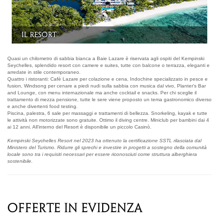
La Lounge
Quasi un chilometro di sabbia bianca a Baie Lazare è riservata agli ospiti del Kempinski
Seychelles, splendido resort con camere e suites, tutte con balcone o terrazza, eleganti e
arredate in stile contemporaneo.
Quattro i ristoranti: Cafè Lazare per colazione e cena, Indochine specializzato in pesce e
fusion, Windsong per cenare a piedi nudi sulla sabbia con musica dal vivo, Planter's Bar
and Lounge, con menu internazionale ma anche cocktail e snacks. Per chi sceglie il
trattamento di mezza pensione, tutte le sere viene proposto un tema gastronomico diverso
e anche divertenti food testing.
Piscina, palestra, 6 sale per massaggi e trattamenti di bellezza. Snorkeling, kayak e tutte
le attività non motorizzate sono gratuite. Ottimo il diving centre. Miniclub per bambini dai 4
ai 12 anni. All’interno del Resort è disponibile un piccolo Casinò.
Kempinski Seychelles Resort nel 2023 ha ottenuto la certificazione SSTL rilasciata dal
Ministero del Turismo. Ridurre gli sprechi e investire in progetti a sostegno della comunità
locale sono tra i requisiti necessari per essere riconosciuti come struttura alberghiera
sostenibile.
OFFERTE IN EVIDENZA