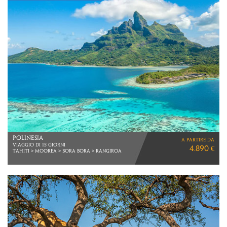
THAILANDIA
a partire da
BANGKOK E KOH SAMED
2.690 €
VOLI DIRETTI ITA AIRWAYS