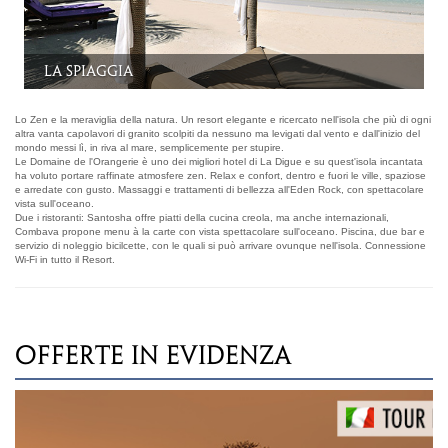
Il ristorante Combava
Lo Zen e la meraviglia della natura. Un resort elegante e ricercato nell'isola che più di ogni
altra vanta capolavori di granito scolpiti da nessuno ma levigati dal vento e dall'inizio del
mondo messi lì, in riva al mare, semplicemente per stupire.
Le Domaine de l'Orangerie è uno dei migliori hotel di La Digue e su quest'isola incantata
ha voluto portare raffinate atmosfere zen. Relax e confort, dentro e fuori le ville, spaziose
e arredate con gusto. Massaggi e trattamenti di bellezza all'Eden Rock, con spettacolare
vista sull'oceano.
Due i ristoranti: Santosha offre piatti della cucina creola, ma anche internazionali,
Combava propone menu à la carte con vista spettacolare sull'oceano. Piscina, due bar e
servizio di noleggio bicilcette, con le quali si può arrivare ovunque nell'isola. Connessione
Wi-Fi in tutto il Resort.
OFFERTE IN EVIDENZA