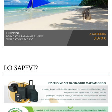
COREA DEL SUD
a partire da
VIAGGIO DI 11 GIORNI
3.730 €
TOUR CON GUIDA IN ITALIANO
LO SAPEVI?