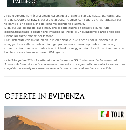
La piscina
Anse Gouvernement è una splendida spiaggia di sabbia bianca, isolata, tranquilla, alla
fine della Cote d’Or Bay. È qui che si affaccia l’Archipel con i suoi 32 chalet adagiati sul
versante di una collina che dolcemente scende fino al mare.
E da qui uno splendido panorama, che si gode anche da camere e suite, tutte
sistemazioni ampie e confortevoli immerse nel verde di un curatissimo giardino tropicale.
Disponibili anche stanze per famiglie.
Due i ristoranti, con cucina creola e internazionale, due anche i bar, in piscina e sulla
spiaggia. Possibilità di praticare tutti gli sport acquatici, stand up paddle, snorkeling,
canoa, centro benessere, sala internet, biliardo, noleggio auto e bici. Il resort non accetta
bambini di età inferiore ai 3 anni. Wi-Fi gratuito.
Hotel l'Arcipel nel 2023 ha ottenuto la certificazione SSTL rilasciata dal Ministero del
Turismo. Ridurre gli sprechi e investire in progetti a sostegno della comunità locale sono tra
i requisiti necessari per essere riconosciuti come struttura alberghiera sostenibile.
OFFERTE IN EVIDENZA