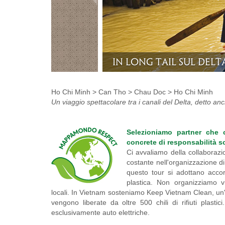
Pescatori a Chau Do
Ho Chi Minh > Can Tho > Chau Doc > Ho Chi Minh
Un viaggio spettacolare tra i canali del Delta, detto an
Selezioniamo partner che 
concrete di responsabilità so
Ci avvaliamo della collaborazi
costante nell'organizzazione di 
questo tour si adottano accort
plastica. Non organizziamo v
locali. In Vietnam sosteniamo Keep Vietnam Clean, un'a
vengono liberate da oltre 500 chili di rifiuti plastic
esclusivamente auto elettriche.