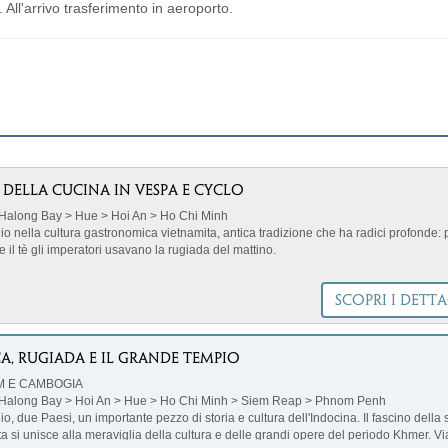
. All'arrivo trasferimento in aeroporto.
E DELLA CUCINA IN VESPA E CYCLO
Halong Bay > Hue > Hoi An > Ho Chi Minh
io nella cultura gastronomica vietnamita, antica tradizione che ha radici profonde: 
 il tè gli imperatori usavano la rugiada del mattino.
SCOPRI I DETTA
-sinistra { float: left; /* Allinea l'immagine a sinistra */ margin-right: 18px; /* Aggiun
 destra dell'immagine */ margin-bottom: 5px; /* Aggiunge spazio sotto l'immagine */ 
iamo partner che condividono con Mappamondo valori, scelte di prodotto e iniziati
di responsabilità sociale. Ci avvaliamo della collaborazione di un fornitore Travelif
A, RUGIADA E IL GRANDE TEMPIO
un riconoscimento che attesta l'impegno costante nell'organizzazione di itinerari di
M E CAMBOGIA
ostenibili in linea con l'Agenda 2030 delle Nazioni Unite. In questo tour si adottano
 Halong Bay > Hoi An > Hue > Ho Chi Minh > Siem Reap > Phnom Penh
e per limitare il consumo di acqua, energia, combustibili fossili, carta e plastica. N
o, due Paesi, un importante pezzo di storia e cultura dell'Indocina. Il fascino della 
amo visite in aree con ecosistemi fragili, supportiamo l'economia delle comunità loc
ta si unisce alla meraviglia della cultura e delle grandi opere del periodo Khmer. V
sosteniamo Keep Vietnam Clean, un'associazione impegnata nella tutela e pulizia 