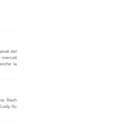
anali del
i mercati
 anche la
iume Rach
i Lady Xu