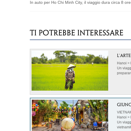
In auto per Ho Chi Minh City, il viaggio dura circa 8 ore
TI POTREBBE INTERESSARE
L'ART
Hanoi > 
Un viagg
preparare
.immagine
spazio a
Selezion
concrete 
GIUNC
Partner, 
VIETNA
viaggio s
Hanoi >
accortezz
Un viaggi
organizzi
vietnami
Vietnam 