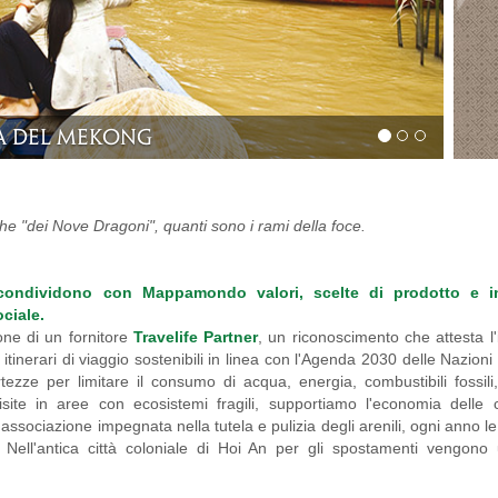
c
che "dei Nove Dragoni", quanti sono i rami della foce.
condividono con Mappamondo valori, scelte di prodotto e ini
ciale.
one di un fornitore
Travelife Partner
, un riconoscimento che attesta 
itinerari di viaggio sostenibili in linea con l'Agenda 2030 delle Nazioni 
ezze per limitare il consumo di acqua, energia, combustibili fossili
isite in aree con ecosistemi fragili, supportiamo l'economia delle 
ssociazione impegnata nella tutela e pulizia degli arenili, ogni anno l
i. Nell'antica città coloniale di Hoi An per gli spostamenti vengono u