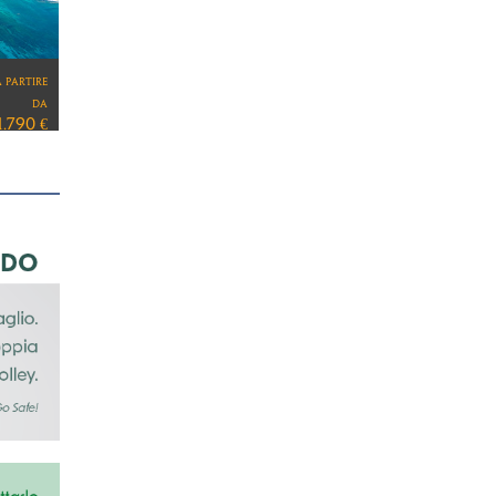
a partire
da
1.730 €