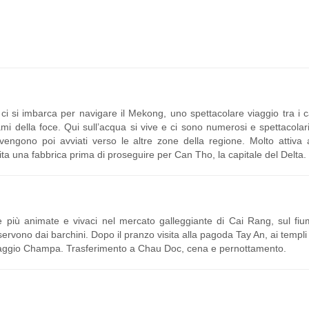
ci si imbarca per navigare il Mekong, uno spettacolare viaggio tra i c
mi della foce. Qui sull’acqua si vive e ci sono numerosi e spettacolar
 vengono poi avviati verso le altre zone della regione. Molto attiva
visita una fabbrica prima di proseguire per Can Tho, la capitale del Delta.
le più animate e vivaci nel mercato galleggiante di Cai Rang, sul f
ervono dai barchini. Dopo il pranzo visita alla pagoda Tay An, ai templ
llaggio Champa. Trasferimento a Chau Doc, cena e pernottamento.