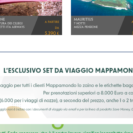
OMAN
NDIA
LE VIE DEL SULTANO
a partire
 SINGAPORE
VOLI TURKISH AIRLINES
 PHUKET
da
2.960 €