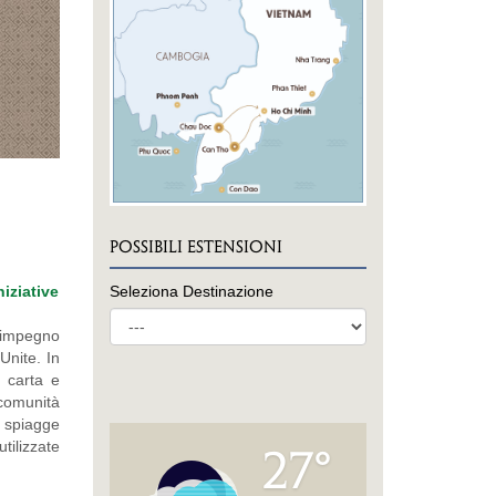
POSSIBILI ESTENSIONI
Seleziona Destinazione
ziative
l'impegno
Unite. In
, carta e
comunità
e spiagge
tilizzate
27°