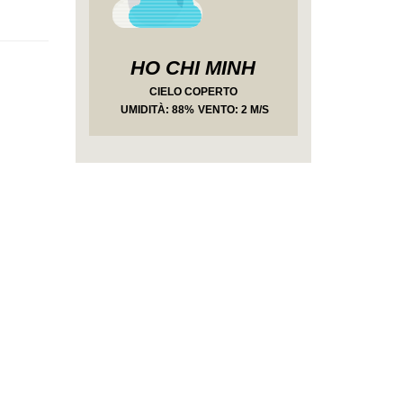
HO CHI MINH
CIELO COPERTO
UMIDITÀ
: 88%
VENTO: 2 M/S