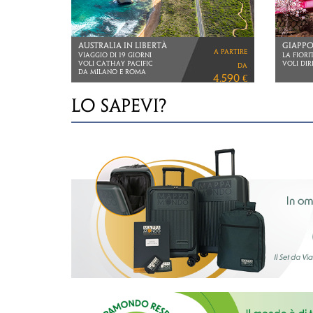
THAILANDIA
THAILA
a partire
2 NOTTI SINGAPORE
2 NOTTI
5 NOTTI KHAO LAK
6 NOTTI
da
3.490 €
LO SAPEVI?