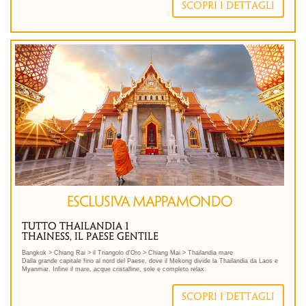
Un programma esclusivo riservato ai soli clienti Mappamondo: tour collettivo con guida in
SCOPRI I DETTAGLI
italiano comprensivo di trasferimenti e pensione completa.
.immagine-sinistra { float: left; /* Allinea l'immagine a sinistra */ margin-right: 18px; /*
Aggiunge spazio a destra dell'immagine */ margin-bottom: 5px; /* Aggiunge spazio sotto
l'immagine */ } Selezioniamo partner che condividono con Mappamondo valori, scelte di
prodotto e iniziative concrete di responsabilità sociale.
Ci avvaliamo della collaborazione di un fornitore Travelife Partner, un riconoscimento che
attesta l'impegno costante nell'organizzazione di itinerari di viaggio sostenibili in linea con
l'Agenda 2030 delle Nazioni Unite. In questo tour si adottano accortezze per limitare al
massimo il consumo di acqua, energia, combustibili fossili, carta e plastica. Non
organizziamo visite in aree con ecosistemi fragili, supportiamo l'economia delle comunità
locali. In Thailandia sosteniamo Pankan Society, un'organizzazione che raccoglie donazioni
per il sostentamento e l'istruzione primaria dei bambini di alcune tribù del Nord.
.
TUTTO THAILANDIA 1
THAINESS, IL PAESE GENTILE
Bangkok > Chiang Rai > il Triangolo d'Oro > Chiang Mai > Thailandia mare
Dalla grande capitale fino al nord del Paese, dove il Mekong divide la Thailandia da Laos e
Myanmar. Infine il mare, acque cristalline, sole e completo relax.
Un programma esclusivo riservato ai soli clienti Mappamondo: tour collettivo con >guida in
italiano comprensivo di trasferimenti e pensione completa.
SCOPRI I DETTAGLI