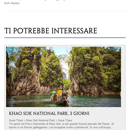
Koh Samui.
TI POTREBBE INTERESSARE
KHAO SOK NATIONAL PARK, 3 GIORNI
Surat Thani > Khao Sok National Park > Surat Thani
Tre giorni nel Parco Nazionale di Khao Sok, la più grande foresta pluviale del Paese. Si
dorme in un Resort galleggiante, con bungalow molto confortevoli. Si vive sull'acqua,