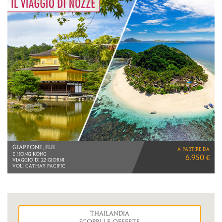
GIAPPONE, FIJI
a partire da
E HONG KONG
6.950 €
VIAGGIO DI 22 GIORNI
VOLI CATHAY PACIFIC
Thailandia
Scopri le Offerte