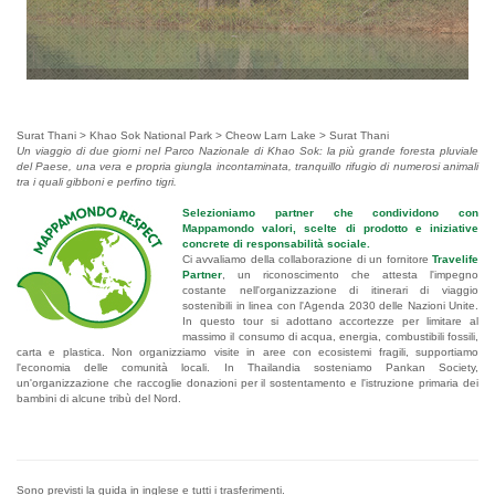
Surat Thani > Khao Sok National Park > Cheow Larn Lake > Surat Thani
Un viaggio di due giorni nel Parco Nazionale di Khao Sok: la più grande foresta pluviale
del Paese, una vera e propria giungla incontaminata, tranquillo rifugio di numerosi animali
tra i quali gibboni e perfino tigri.
Selezioniamo partner che condividono con
Mappamondo valori, scelte di prodotto e iniziative
concrete di responsabilità sociale.
Ci avvaliamo della collaborazione di un fornitore
Travelife
Partner
, un riconoscimento che attesta l'impegno
costante nell'organizzazione di itinerari di viaggio
sostenibili in linea con l'Agenda 2030 delle Nazioni Unite.
In questo tour si adottano accortezze per limitare al
massimo il consumo di acqua, energia, combustibili fossili,
carta e plastica. Non organizziamo visite in aree con ecosistemi fragili, supportiamo
l'economia delle comunità locali. In Thailandia sosteniamo Pankan Society,
un'organizzazione che raccoglie donazioni per il sostentamento e l'istruzione primaria dei
bambini di alcune tribù del Nord.
.
Sono previsti la guida in inglese e tutti i trasferimenti.