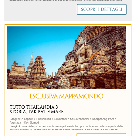
abbracciati dal lago, in un ambiente di assoluta tranquillità, cullati dai suoni piacevoli della
natura.
SCOPRI I DETTAGLI
Viaggio consigliato da settembre ad aprile.
.immagine-sinistra { float: left; /* Allinea l'immagine a sinistra */ margin-right: 18px; /*
Aggiunge spazio a destra dell'immagine */ margin-bottom: 5px; /* Aggiunge spazio sotto
l'immagine */ } Selezioniamo partner che condividono con Mappamondo valori, scelte di
prodotto e iniziative concrete di responsabilità sociale.
Ci avvaliamo della collaborazione di un fornitore Travelife Partner, un riconoscimento che
attesta l'impegno costante nell'organizzazione di itinerari di viaggio sostenibili in linea con
l'Agenda 2030 delle Nazioni Unite. In questo tour si adottano accortezze per limitare al
massimo il consumo di acqua, energia, combustibili fossili, carta e plastica. Non
organizziamo visite in aree con ecosistemi fragili, supportiamo l'economia delle comunità
locali. In Thailandia sosteniamo Pankan Society, un'organizzazione che raccoglie donazioni
per il sostentamento e l'istruzione primaria dei bambini di alcune tribù del Nord.
.
TUTTO THAILANDIA 3
STORIA, TAK BAT E MARE
Bangkok > Lopburi > Phitsanulok > Sukhothai > Sri Satchanalai > Kamphaeng Phet >
Ayuttaya > Koh Samed
Bangkok, una delle più affascinanti metropoli asiatiche, poi un itinerario alla scoperta delle
antiche capitali. Il viaggio finisce al mare: acque cristalline, sole e ralax a Koh Samed.