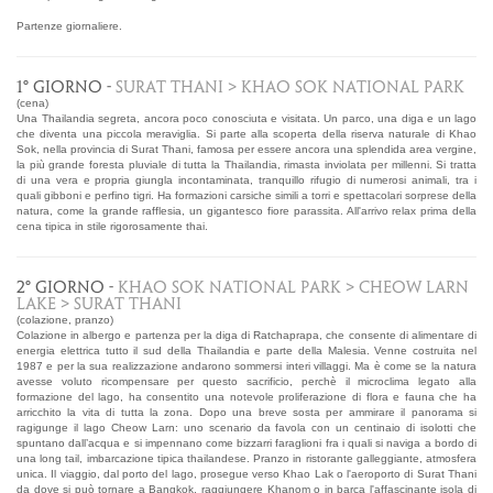
Partenze giornaliere.
1° GIORNO -
SURAT THANI > KHAO SOK NATIONAL PARK
(cena)
Una Thailandia segreta, ancora poco conosciuta e visitata. Un parco, una diga e un lago
che diventa una piccola meraviglia. Si parte alla scoperta della riserva naturale di Khao
Sok, nella provincia di Surat Thani, famosa per essere ancora una splendida area vergine,
la più grande foresta pluviale di tutta la Thailandia, rimasta inviolata per millenni. Si tratta
di una vera e propria giungla incontaminata, tranquillo rifugio di numerosi animali, tra i
quali gibboni e perfino tigri. Ha formazioni carsiche simili a torri e spettacolari sorprese della
natura, come la grande rafflesia, un gigantesco fiore parassita. All'arrivo relax prima della
cena tipica in stile rigorosamente thai.
2° GIORNO -
KHAO SOK NATIONAL PARK > CHEOW LARN
LAKE > SURAT THANI
(colazione, pranzo)
Colazione in albergo e partenza per la diga di Ratchaprapa, che consente di alimentare di
energia elettrica tutto il sud della Thailandia e parte della Malesia. Venne costruita nel
1987 e per la sua realizzazione andarono sommersi interi villaggi. Ma è come se la natura
avesse voluto ricompensare per questo sacrificio, perchè il microclima legato alla
formazione del lago, ha consentito una notevole proliferazione di flora e fauna che ha
arricchito la vita di tutta la zona. Dopo una breve sosta per ammirare il panorama si
ragigunge il lago Cheow Larn: uno scenario da favola con un centinaio di isolotti che
spuntano dall’acqua e si impennano come bizzarri faraglioni fra i quali si naviga a bordo di
una long tail, imbarcazione tipica thailandese. Pranzo in ristorante galleggiante, atmosfera
unica. Il viaggio, dal porto del lago, prosegue verso Khao Lak o l'aeroporto di Surat Thani
da dove si può tornare a Bangkok, raggiungere Khanom o in barca l'affascinante isola di