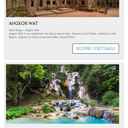
ANGKOR WAT
Siem Reap > Angkor Wat
Angkor Wat è uno spettacolo che lascia senza fiato. Insieme al Ta Prohm, edificati in stile
Bayon, segnano la storia centenaria della cultura Khmer.
.immagine-sinistra { float: left; /* Allinea l'immagine a sinistra */ margin-right: 18px; /*
Aggiunge spazio a destra dell'immagine */ margin-bottom: 5px; /* Aggiunge spazio sotto
SCOPRI I DETTAGLI
l'immagine */ } Selezioniamo partner che condividono con Mappamondo valori, scelte di
prodotto e iniziative concrete di responsabilità sociale. Ci avvaliamo della collaborazione di
un fornitore Travelife Partner, un riconoscimento che attesta l'impegno costante
nell'organizzazione di itinerari di viaggio sostenibili in linea con l'Agenda 2030 delle Nazioni
Unite. In questo tour si adottano accortezze per limitare il consumo di acqua, energia,
combustibili fossili, carta e plastica. Non organizziamo visite in aree con ecosistemi fragili,
supportiamo l'economia delle comunità locali.
.