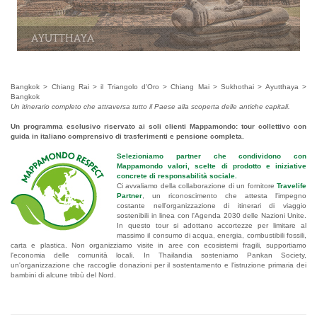
Ayutthaya
Bangkok > Chiang Rai > il Triangolo d'Oro > Chiang Mai > Sukhothai > Ayutthaya >
Bangkok
Un itinerario completo che attraversa tutto il Paese alla scoperta delle antiche capitali.
Un programma esclusivo riservato ai soli clienti Mappamondo: tour collettivo con
guida in italiano comprensivo di trasferimenti e pensione completa.
Selezioniamo partner che condividono con
Mappamondo valori, scelte di prodotto e iniziative
concrete di responsabilità sociale.
Ci avvaliamo della collaborazione di un fornitore
Travelife
Partner
, un riconoscimento che attesta l'impegno
costante nell'organizzazione di itinerari di viaggio
sostenibili in linea con l'Agenda 2030 delle Nazioni Unite.
In questo tour si adottano accortezze per limitare al
massimo il consumo di acqua, energia, combustibili fossili,
carta e plastica. Non organizziamo visite in aree con ecosistemi fragili, supportiamo
l'economia delle comunità locali. In Thailandia sosteniamo Pankan Society,
un'organizzazione che raccoglie donazioni per il sostentamento e l'istruzione primaria dei
bambini di alcune tribù del Nord.
.