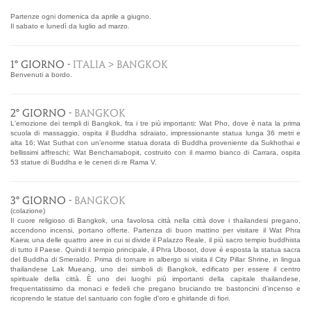
Partenze ogni domenica da aprile a giugno.
Il sabato e lunedì da luglio ad marzo.
1° GIORNO -
ITALIA > BANGKOK
Benvenuti a bordo.
2° GIORNO -
BANGKOK
L'emozione dei templi di Bangkok, fra i tre più importanti: Wat Pho, dove è nata la prima
scuola di massaggio, ospita il Buddha sdraiato, impressionante statua lunga 36 metri e
alta 16; Wat Suthat con un’enorme statua dorata di Buddha proveniente da Sukhothai e
bellissimi affreschi; Wat Benchamabopit, costruito con il marmo bianco di Carrara, ospita
53 statue di Buddha e le ceneri di re Rama V.
3° GIORNO -
BANGKOK
(colazione)
Il cuore religioso di Bangkok, una favolosa città nella città dove i thailandesi pregano,
accendono incensi, portano offerte. Partenza di buon mattino per visitare il Wat Phra
Kaew, una delle quattro aree in cui si divide il Palazzo Reale, il più sacro tempio buddhista
di tutto il Paese. Quindi il tempio principale, il Phra Ubosot, dove è esposta la statua sacra
del Buddha di Smeraldo. Prima di tornare in albergo si visita il City Pillar Shrine, in lingua
thailandese Lak Mueang, uno dei simboli di Bangkok, edificato per essere il centro
spirituale della città. È uno dei luoghi più importanti della capitale thailandese,
frequentatissimo da monaci e fedeli che pregano bruciando tre bastoncini d'incenso e
ricoprendo le statue del santuario con foglie d'oro e ghirlande di fiori.