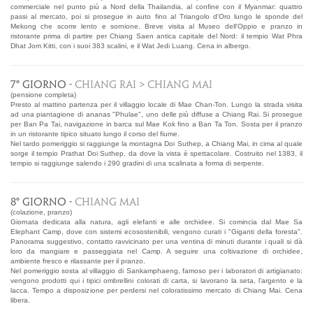
commerciale nel punto più a Nord della Thailandia, al confine con il Myanmar: quattro
passi al mercato, poi si prosegue in auto fino al Triangolo d'Oro lungo le sponde del
Mekong che scorre lento e sornione. Breve visita al Museo dell'Oppio e pranzo in
ristorante prima di partire per Chiang Saen antica capitale del Nord: il tempio Wat Phra
Dhat Jom Kitti, con i suoi 383 scalini, e il Wat Jedi Luang. Cena in albergo.
7° GIORNO -
CHIANG RAI > CHIANG MAI
(pensione completa)
Presto al mattino partenza per il villaggio locale di Mae Chan-Ton. Lungo la strada visita
ad una piantagione di ananas "Phulae", uno delle più diffuse a Chiang Rai. Si prosegue
per Ban Pa Tai, navigazione in barca sul Mae Kok fino a Ban Ta Ton. Sosta per il pranzo
in un ristorante tipico situato lungo il corso del fiume.
Nel tardo pomeriggio si raggiunge la montagna Doi Suthep, a Chiang Mai, in cima al quale
sorge il tempio Prathat Doi Suthep, da dove la vista è spettacolare. Costruito nel 1383, il
tempio si raggiunge salendo i 290 gradini di una scalinata a forma di serpente.
8° GIORNO -
CHIANG MAI
(colazione, pranzo)
Giornata dedicata alla natura, agli elefanti e alle orchidee. Si comincia dal Mae Sa
Elephant Camp, dove con sistemi ecosostenibili, vengono curati i "Giganti della foresta".
Panorama suggestivo, contatto ravvicinato per una ventina di minuti durante i quali si dà
loro da mangiare e passeggiata nel Camp. A seguire una coltivazione di orchidee,
ambiente fresco e rilassante per il pranzo.
Nel pomeriggio sosta al villaggio di Sankamphaeng, famoso per i laboratori di artigianato:
vengono prodotti qui i tipici ombrellini colorati di carta, si lavorano la seta, l'argento e la
lacca. Tempo a disposizione per perdersi nel coloratissimo mercato di Chiang Mai. Cena
libera.