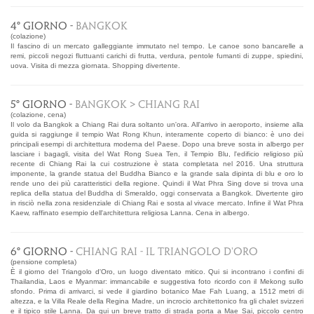
4° GIORNO -
BANGKOK
(colazione)
Il fascino di un mercato galleggiante immutato nel tempo. Le canoe sono bancarelle a
remi, piccoli negozi fluttuanti carichi di frutta, verdura, pentole fumanti di zuppe, spiedini,
uova. Visita di mezza giornata. Shopping divertente.
5° GIORNO -
BANGKOK > CHIANG RAI
(colazione, cena)
Il volo da Bangkok a Chiang Rai dura soltanto un'ora. All'arrivo in aeroporto, insieme alla
guida si raggiunge il tempio Wat Rong Khun, interamente coperto di bianco: è uno dei
principali esempi di architettura moderna del Paese. Dopo una breve sosta in albergo per
lasciare i bagagli, visita del Wat Rong Suea Ten, il Tempio Blu, l'edificio religioso più
recente di Chiang Rai la cui costruzione è stata completata nel 2016. Una struttura
imponente, la grande statua del Buddha Bianco e la grande sala dipinta di blu e oro lo
rende uno dei più caratteristici della regione. Quindi il Wat Phra Sing dove si trova una
replica della statua del Buddha di Smeraldo, oggi conservata a Bangkok. Divertente giro
in risciò nella zona residenziale di Chiang Rai e sosta al vivace mercato. Infine il Wat Phra
Kaew, raffinato esempio dell'architettura religiosa Lanna. Cena in albergo.
6° GIORNO -
CHIANG RAI - IL TRIANGOLO D'ORO
(pensione completa)
È il giorno del Triangolo d'Oro, un luogo diventato mitico. Qui si incontrano i confini di
Thailandia, Laos e Myanmar: immancabile e suggestiva foto ricordo con il Mekong sullo
sfondo. Prima di arrivarci, si vede il giardino botanico Mae Fah Luang, a 1512 metri di
altezza, e la Villa Reale della Regina Madre, un incrocio architettonico fra gli chalet svizzeri
e il tipico stile Lanna. Da qui un breve tratto di strada porta a Mae Sai, piccolo centro