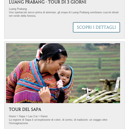
LUANG PRABANG - TOUR DI 3 GIORNI
Luang Prabang
Uno spettacolo ancor prima di atterrare, gli stupa di Luang Prabang sembrano cuscini dorati
nel verde della foresta.
.immagine-sinistra { float: left; /* Allinea l'immagine a sinistra */ margin-right: 18px; /*
Aggiunge spazio a destra dell'immagine */ margin-bottom: 5px; /* Aggiunge spazio sotto
SCOPRI I DETTAGLI
l'immagine */ } Selezioniamo partner che condividono con Mappamondo valori, scelte di
prodotto e iniziative concrete di responsabilità sociale. Ci avvaliamo della collaborazione di
un fornitore Travelife Partner, un riconoscimento che attesta l'impegno costante
nell'organizzazione di itinerari di viaggio sostenibili in linea con l'Agenda 2030 delle Nazioni
Unite. In questo tour si adottano accortezze per limitare il consumo di acqua, energia,
combustibili fossili, carta e plastica. Non organizziamo visite in aree con ecosistemi fragili,
supportiamo l'economia delle comunità locali.
.
TOUR DEL SAPA
Hanoi > Sapa > Lao Cai > Hanoi
La regione di Sapa è un'esplosione di colori, di sorrisi, di tradizioni: un viaggio oltre
l'immaginazione.