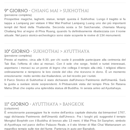
9° GIORNO -
CHIANG MAI > SUKHOTHAI
(pensione completa)
Prospettive magiche, laghetti, statue, templi: questa è Sukhothai. Lungo il tragitto si fa
tappa a Lampang per visitare il Wat Wat Prathat Lampang Luang uno dei più importanti
templi del Nord della Thailandia. Seconda sosta a Sri Satchanalai, chiamata Muang
Chaliang fino al regno di Phra Ruang, quando fu definitivamente ribattezzata con il nome
attuale. Nel parco storico-archeologico sono state scoperte le rovine di 134 monumenti.
10° GIORNO -
SUKHOTHAI > AYUTTHAYA
(pensione completa)
Presto al mattino, circa alle 6:30, per chi vuole è possibile partecipare alla cerimonia del
Tak Bat, l'offerta di cibo ai monaci. Con il sole che sorge, fedeli e turisti interessati,
aspettano i monaci su un ponte di legno che collega il tempio alla città. I religiosi sfilano
ordinatamente e riempiono le loro ciotole del cibo che ricevono in dono. È un momento
emozionante: molto sentito dai thailandesi, un bel ricordo per i turisti.
Il Parco Storico di Sukhothai è stato dichiarato dall’Unesco Patrimonio dell’Umanità. Sarà
la guida a svelare storie sorprendenti. A Phitsanulok visita del tempio Phra Sri Ratana
Maha Dhat che ospita una splendida statua dil Buddha. In serata arrivo ad Ayuttahaya.
11° GIORNO -
AYUTTHAYA > BANGKOK
(colazione)
È emozionante passeggiare fra le rovine dell'antica capitale distrutta dai birmaninel 1767,
oggi dichiarata Patrimonio dell'Umanità dall'Unesco. Fra i luoghi più suggestivi il tempio
Mongkol Borphith con il Buddha di bronzo alto 13 metri, il Wat Phra Sri Sanphet, simbolo
di Ayutthaya nel parco dell'ex Palazzo Reale, e il sito khmer di Wat Chai Wattanaram un
magnifico tempio sulle rive del fiume. Partenza in auto per Bangkok.