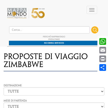
Menu
Home
/ Offerte / PROPOSTE DI VIAGGIO Zimbabwe
PERCHÉ MAPPAMONDO
PRENOTARE
W
INCOMING SERVICES
E
PROPOSTE DI VIAGGIO
P
Zimbabwe
S
Destinazione
MESE DI PARTENZA