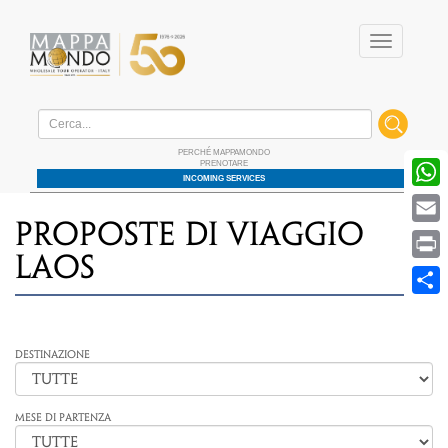
Menu
Home
/ Offerte / PROPOSTE DI VIAGGIO Laos
PERCHÉ MAPPAMONDO
PRENOTARE
W
INCOMING SERVICES
E
PROPOSTE DI VIAGGIO
P
Laos
S
Destinazione
MESE DI PARTENZA