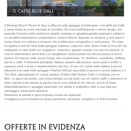
Camera Deluxe
Il Bluebay Beach Resort & Spa si affaccia sulla spiaggia di Kiwengwa, una delle più belle
e vaste lungo la costa orientale di Zanzibar. Un resort dall’elegante e arioso design che
riprende il fascino della tradizione swahili, immerso in rigogliosi giardini tropicali e palmenti.
Le possibili sistemazioni comprendono camere Deluxe disposte su strutture a due piani e
Junior Suite con balconi e terrazze che si affacciano sul giardino o sull'oceano. Tre ampi
bungalow a soli 30 metri dalla spiaggia ospitano, ciascuno, due Junior Suite di circa 90 mq
sviluppate su due livelli con soggiorno, veranda e giardino privato con doccia esterna. In
tutte le sistemazioni zona letto con spogliatoio, servizi privati con doccia (vasca e docce
interne ed esterne nelle Junior Suite), aria condizionata, TV, telefono, cassaforte, bollitore
per tè e caffè. Il ristorante principale, Makuti, davanti alla piscina, serve pasti a buffet e
orgnizza cene a tema e intrattenimento dal vivo. Si sta con i piedi nella sabbia ai piccoli
ristoranti à la carte sulla spiaggia: il Bahari Grill per specialità di pesce e cucina italiana e il
The Wok, specializzato in cucina asiatica. Al Blue Deli Terrace Cafè ci si rilassa con un
libro, un gioco da tavolo, una chiacchierata con gli amici con un ottimo caffè e selezione di
dolci, mentre il bar presso la piscina serve una varietà di vini, liquori, succhi di frutta.
Disponibili piscina e spiaggia attrezzate con sdraio e ombrelloni oltre a una Spa per
massaggi e trattamenti rilassanti.
Numerose le attività e sport acquatici inclusi od opzionali.
Il soggiorno può includere la mezza pensione, pensione completa o in Full Inclusive.
OFFERTE IN EVIDENZA