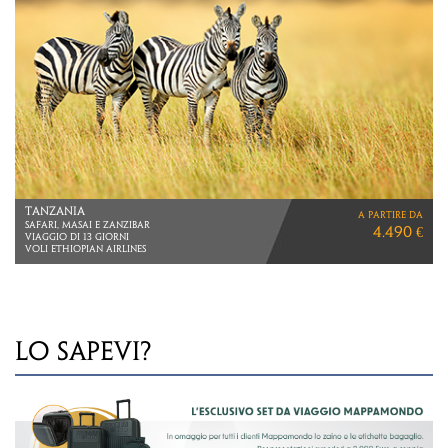
POLINESIA
a partire da
VIAGGIO DI 15 GIORNI
9.590 €
Tahiti > Moorea > Taha’a > Bora Bora
LO SAPEVI?