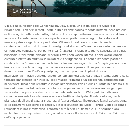
la Lounge
Situato nella Ngorongoro Conservation Area, a circa un’ora dal celebre Cratere di
Ngorongoro, il Masek Tented Lodge è un elegante campo tendato immerso nelle praterie
del Serengeti e affacciato sul lago Masek, le cui acque attirano numerose specie di fauna
selvatica. Le sistemazioni sono ampie tende su piattaforme in legno, tutte dotate di
terrazza privata organizzata per il relax. Gli interni, realizzati con una piacevole
combinazione di materiali naturali e design tradizionale, offrono camere luminose con letti
confortevoli, ventilatore, set per tè e caffè, acqua minerale e telefono collegato all’edificio
principale. Ogni tenda dispone di servizi privati con vasca interna, doppi lavabi, doccia
esterna protetta da struttura in muratura e asciugacapelli. Le tende standard possono
ospitare fino a 3 persone, mentre le tende familiari accolgono fino a 5 ospiti grazie a due
tende comunicanti con bagno in comune e veranda privata. Il campo dispone di un
ristorante situato nell’edificio principale, dove vengono serviti piatti di cucina
internazionale. I pasti possono essere consumati nella sala da pranzo interna oppure sulla
terrazza panoramica con vista sul lago Masek, regalando un’esperienza particolarmente
suggestiva. Il bar della struttura è ideale per rilassarsi con un drink durante la giornata o al
tramonto, quando l’atmosfera diventa ancora più romantica. A disposizione degli ospiti
zona salotto e piscina a sfioro con splendida vista sul lago, Wi-Fi gratuito nelle aree
comuni e sentieri che collegano le tende all’edificio principale. Al calar del sole, per la
sicurezza degli ospiti data la presenza di fauna selvatica, il personale Masai accompagna
gli spostamenti all’interno del campo. Tra le peculiarità del Masek Tented Lodge spiccano
l’atmosfera intima e romantica, esaltata dai falò serali al tramonto, e l’attenzione alla
sostenibilità: il campo utilizza energia solare con elettricità disponibile 24 ore su 24 e uso
dell'acqua piovana.