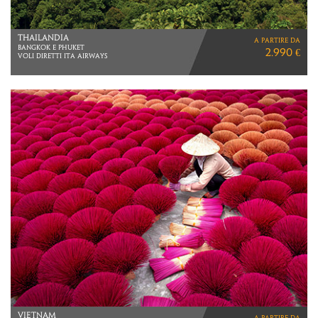
POLINESIA
a partire da
VIAGGIO DI 15 GIORNI
4.890 €
Tahiti > Moorea > Bora Bora > Rangiroa
MALDIVE
a partire da