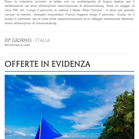
Dopo la colazione incontro al lodge con un autista/guida di lingua inglese per il
trasferimento via terra all'aeroporto internazionale di Johannesburg. Sarà un viaggio di
circa 550 km. Lungo il percorso si visiterà il Blyde River Canyon - il terzo più grande
canyon al mondo, immagini mozzafiato! Pranzo leggero lungo il percorso. Sosta, se il
tempo lo permette, per la visita della rappresentazione di un villaggio tradizionale Ndebele.
Arrivo all’aeroporto di Johannesburg.
10° GIORNO -
ITALIA
Bentornati a casa
OFFERTE IN EVIDENZA