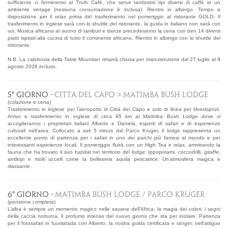
sufficiente ci fermeremo al Truth Cafè, che serve tantissimi tipi diversi di caffè in un
ambiente vintage (nessuna consumazione è inclusa). Rientro in albergo. Tempo a
disposizione per il relax prima del trasferimento nel pomeriggio al ristorante GOLD. Il
trasferimento in inglese sarà con lo shuttle del ristorante, la guida in italiano non sarà con
voi. Musica africana al suono di tamburi e danze precederanno la cena con ben 14 diversi
piatti ispirati alla cucina di tutto il continente africano. Rientro in albergo con lo shuttle del
ristorante.
N.B. La cabinovia della Table Mountian rimarrà chiusa per manutenzione dal 27 luglio al 9
agosto 2026 incluso.
5° GIORNO -
CITTÀ DEL CAPO > MATIMBA BUSH LODGE
(colazione e cena)
Trasferimento in inglese per l’aeroporto di Città del Capo e volo di linea per Hoedspruit.
Arrivo e trasferimento in inglese di circa 95 km al Matimba Bush Lodge dove vi
accoglieranno i proprietari italiani Alberto e Daniela, esperti di safari e di esperienze
culturali nell’area. Collocato a soli 5 minuti dal Parco Kruger, il lodge rappresenta un
eccellente punto di partenza per i safari in uno dei parchi più famosi al mondo e per
interessanti esperienze locali. Il pomeriggio fluirà con un High Tea e relax, ammirando la
fauna che ha trovato il suo habitat nel territorio del lodge: Ippopotami, coccodrilli, giraffe,
antilopi e molti uccelli come la bellissima aquila pescatrice. Un’atmosfera magica e
rilassante.
6° GIORNO -
MATIMBA BUSH LODGE / PARCO KRUGER
(pensione completa)
L’alba è sempre un momento magico nelle savane dell’Africa: la magia dei colori, i segni
della caccia notturna, il profumo intenso del nuovo giorno che sta per iniziare. Partenza
per il fotosafari in fuoristrada con Alberto, la nostra guida certificata e ranger, nell’attiguo