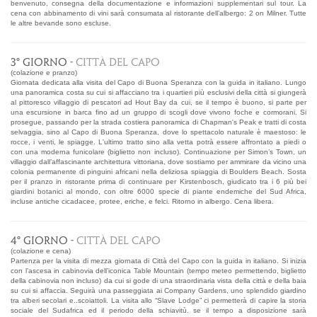
benvenuto, consegna della documentazione e informazioni supplementari sul tour. La
cena con abbinamento di vini sarà consumata al ristorante dell’albergo: 2 on Milner. Tutte
le altre bevande sono escluse.
3° GIORNO -
CITTÀ DEL CAPO
(colazione e pranzo)
Giornata dedicata alla visita del Capo di Buona Speranza con la guida in italiano. Lungo
una panoramica costa su cui si affacciano tra i quartieri più esclusivi della città si giungerà
al pittoresco villaggio di pescatori ad Hout Bay da cui, se il tempo è buono, si parte per
una escursione in barca fino ad un gruppo di scogli dove vivono foche e cormorani. Si
prosegue, passando per la strada costiera panoramica di Chapman's Peak e tratti di costa
selvaggia, sino al Capo di Buona Speranza, dove lo spettacolo naturale è maestoso: le
rocce, i venti, le spiagge. L'ultimo tratto sino alla vetta potrà essere affrontato a piedi o
con una moderna funicolare (biglietto non incluso). Continuazione per Simon’s Town, un
villaggio dall’affascinante architettura vittoriana, dove sostiamo per ammirare da vicino una
colonia permanente di pinguini africani nella deliziosa spiaggia di Boulders Beach. Sosta
per il pranzo in ristorante prima di continuare per Kirstenbosch, giudicato tra i 6 più bei
giardini botanici al mondo, con oltre 6000 specie di piante endemiche del Sud Africa,
incluse antiche cicadacee, protee, eriche, e felci. Ritorno in albergo. Cena libera.
4° GIORNO -
CITTÀ DEL CAPO
(colazione e cena)
Partenza per la visita di mezza giornata di Città del Capo con la guida in italiano. Si inizia
con l’ascesa in cabinovia dell’iconica Table Mountain (tempo meteo permettendo, biglietto
della cabinovia non incluso) da cui si gode di una straordinaria vista della città e della baia
su cui si affaccia. Seguirà una passeggiata ai Company Gardens, uno splendido giardino
tra alberi secolari e..scoiattoli. La visita allo “Slave Lodge” ci permetterà di capire la storia
sociale del Sudafrica ed il periodo della schiavitù. se il tempo a disposizione sarà