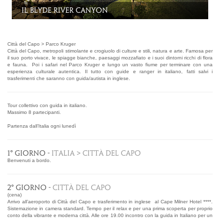
Città del Capo > Parco Kruger
Città del Capo, metropoli stimolante e crogiuolo di culture e stili, natura e arte. Famosa per
il suo porto vivace, le spiagge bianche, paesaggi mozzafiato e i suoi dintorni ricchi di flora
e fauna. Poi i safari nel Parco Kruger e lungo un vasto fiume per terminare con una
esperienza culturale autentica. Il tutto con guide e ranger in italiano, fatti salvi i
trasferimenti che saranno con guida/autista in inglese.
Tour collettivo con guida in italiano.
Massimo 8 partecipanti.
Partenza dall’Italia ogni lunedì
1° GIORNO -
ITALIA > CITTÀ DEL CAPO
Benvenuti a bordo.
2° GIORNO -
CITTÀ DEL CAPO
(cena)
Arrivo all’aeroporto di Città del Capo e trasferimento in inglese al Cape Milner Hotel ****.
Sistemazione in camera standard. Tempo per il relax e per una prima scoperta per proprio
conto della vibrante e moderna città. Alle ore 19.00 incontro con la guida in Italiano per un