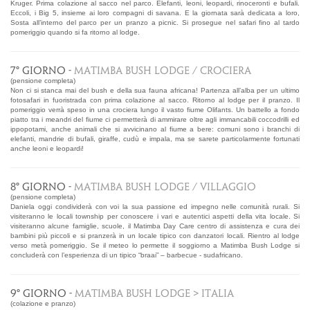
Kruger. Prima colazione al sacco nel parco. Elefanti, leoni, leopardi, rinoceronti e bufali.
Eccoli, i Big 5, insieme ai loro compagni di savana. E la giornata sarà dedicata a loro,
Sosta all’interno del parco per un pranzo a picnic. Si prosegue nel safari fino al tardo
pomeriggio quando si fa ritorno al lodge.
7° GIORNO -
MATIMBA BUSH LODGE / CROCIERA
(pensione completa)
Non ci si stanca mai del bush e della sua fauna africana! Partenza all’alba per un ultimo
fotosafari in fuoristrada con prima colazione al sacco. Ritorno al lodge per il pranzo. Il
pomeriggio verrà speso in una crociera lungo il vasto fiume Olifants. Un battello a fondo
piatto tra i meandri del fiume ci permetterà di ammirare oltre agli immancabili coccodrilli ed
ippopotami, anche animali che si avvicinano al fiume a bere: comuni sono i branchi di
elefanti, mandrie di bufali, giraffe, cudù e impala, ma se sarete particolarmente fortunati
anche leoni e leopardi!
8° GIORNO -
MATIMBA BUSH LODGE / VILLAGGIO
(pensione completa)
Daniela oggi condividerà con voi la sua passione ed impegno nelle comunità rurali. Si
visiteranno le locali township per conoscere i vari e autentici aspetti della vita locale. Si
visiteranno alcune famiglie, scuole, il Matimba Day Care centro di assistenza e cura dei
bambini più piccoli e si pranzerà in un locale tipico con danzatori locali. Rientro al lodge
verso metà pomeriggio. Se il meteo lo permette il soggiorno a Matimba Bush Lodge si
concluderà con l’esperienza di un tipico “braai” – barbecue - sudafricano.
9° GIORNO -
MATIMBA BUSH LODGE > ITALIA
(colazione e pranzo)