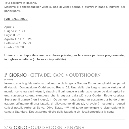
Tour collettivo in italiano.
Massimo 8 partecipanti per veicolo. Uso di veicoli berlina o pulmini in base al numero dei
partecipanti.
PARTENZE 2026:
Aprile 7
Giugno 2, 7, 21
Luglio 8, 22
Agosto 4, 11, 18, 25
Settembre 1, 15, 29
Ottobre 13, 20
L’itinerario è disponibile anche su base privata, per le stesse partenze programmate,
in inglese o italiano (in base a disponibilità).
1° GIORNO -
CITTÀ DEL CAPO > OUDTSHOORN
(cena)
Incontro con la guida nel vostro albergo e via lungo la Garden Route con gli altri compagni
di viaggio. Destinazione Oudthsoorn. Route 62. Una delle più lunghe strade vinicole al
mondo! corre tra vasti vigneti, cittadine il cui tempo è cadenzato secondo ritmi agricoli e
una maestosa catena montuosa che la separa dalla più nota Garden Route costiera.
Sosta per il pranzo (non incluso). In Oudtshoorn una divertente escursione a bordo di un
trattore, all’interno di una fattoria di allevamento di struzzi, ci svelerà i segreti di questi
curiosi uccelli. Arrivo al Surval Olive Estate **** nel tardo pomeriggio e sistemazione in
camera Standard. Degustazione di olio della fattoria e vini locali precederà la cena.
2° GIORNO -
OUDTSHOORN > KNYSNA