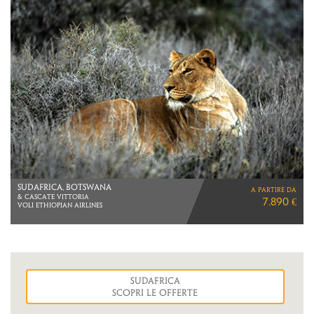
MESSICO
a partire da
TESORI NELLA GIUNGLA
2.950 €
VIAGGIO DI 10 GIORNI
Sudafrica
Scopri le Offerte