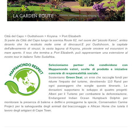
Le Protee, fiore simbolo del Sudafrica
Città del Capo > Oudtshoorn > Knysna > Port Elizabeth
Si parte da Città del Capo lungo la scenica Route 62, nel cuore del “piccolo Karoo”, antico
deserto che ha restituito molte orme di dinosauri.E poi Oudtshoorn, la capitale
dell’allevamento di struzzi, la vasta laguna di Knysna, piccole crociere ed escursioni in
mare aperto. Il tour, che termina a Port Elizabeth, può rappresentare una estensione al
nostro tour in italiano Tutto Sudafrica.
Selezioniamo partner che condividono con
Mappamondo valori, scelte di prodotto e iniziative
concrete di responsabilità sociale
.
Sosteniamo
Green Seat
, un ente che raccoglie fondi per
ridurre l'impatto del turismo, devolvendo 110 Rand per
ogni passeggero che sceglie questo itinerario. Le
donazioni supportano lo sviluppo di quattro progetti:
Alberi per il Turismo per combattere la deforestazione,
Endangered Indian Ocean Humpback Dolphin per
monitorare la presenza di balene e delfini e proteggerne la specie, Conservation Canine
Project per la salvaguardia degli animali dal bracconaggio e African Home che tutela il
lavoro degli artigiani di Cape Town.
.