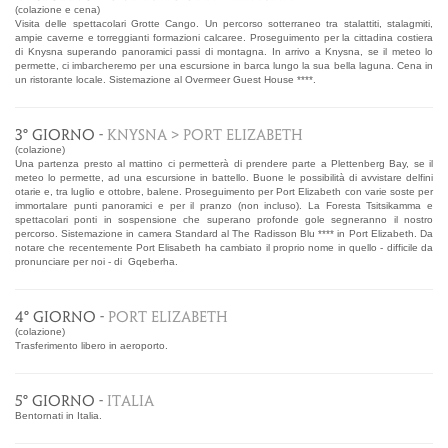
(colazione e cena)
Visita delle spettacolari Grotte Cango. Un percorso sotterraneo tra stalattiti, stalagmiti,
ampie caverne e torreggianti formazioni calcaree. Proseguimento per la cittadina costiera
di Knysna superando panoramici passi di montagna. In arrivo a Knysna, se il meteo lo
permette, ci imbarcheremo per una escursione in barca lungo la sua bella laguna. Cena in
un ristorante locale. Sistemazione al Overmeer Guest House ****.
3° GIORNO -
KNYSNA > PORT ELIZABETH
(colazione)
Una partenza presto al mattino ci permetterà di prendere parte a Plettenberg Bay, se il
meteo lo permette, ad una escursione in battello. Buone le possibilità di avvistare delfini
otarie e, tra luglio e ottobre, balene. Proseguimento per Port Elizabeth con varie soste per
immortalare punti panoramici e per il pranzo (non incluso). La Foresta Tsitsikamma e
spettacolari ponti in sospensione che superano profonde gole segneranno il nostro
percorso. Sistemazione in camera Standard al The Radisson Blu **** in Port Elizabeth. Da
notare che recentemente Port Elisabeth ha cambiato il proprio nome in quello - difficile da
pronunciare per noi - di Gqeberha.
4° GIORNO -
PORT ELIZABETH
(colazione)
Trasferimento libero in aeroporto.
5° GIORNO -
ITALIA
Bentornati in Italia.