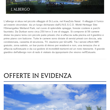
La piscina
L'albergo si situa nel piccolo villaggio di St.Lucia, nel KwaZulu Natal. Il villaggio è l'unico
ad essere circondato da un luogo dichiarato dall’U.N.E.S.C.O. World Heritage Site:
l’iSimangaliso Wetland Park, nel cuore di splendide spiagge, foreste costiere e parchi
faunistici. Da Durban sono circa 250 km e 3 ore di viaggio. Si compone di 56 camere
divise tra piano terra con piccolo patio privato che si affaccia sulla piscina ed il giardino e
primo piano con balcone. Tutte le camere sono dotate di servizi privati con doccia, aria
condizionata, cassetta di sicurezza, TV, stazione per tè/caffè. Tra i servizi offerti WiFi
gratuito, zona salotto, un bar punto di ritrovo per residenti e non, una terrazza che si
affaccia sull’estuario e da cui godere di incredibili tramonti ed un noto ristorante. Il grande
giardino dell'albergo non di rado è visitato da ippopotami che vivono nell’Estuario.
OFFERTE IN EVIDENZA