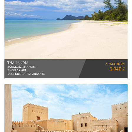
OVERLAND BOTSWANA
a partire da
Tour di 14 giorni
3.970 €
VOLI LUFTHANSA