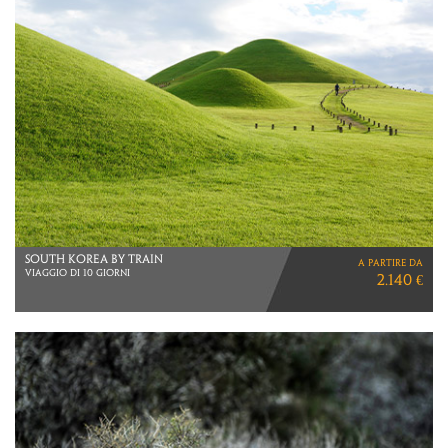
INDONESIA
a partire da
INSIDE BALI
3.340 €
E 7 NOTTI A BALI