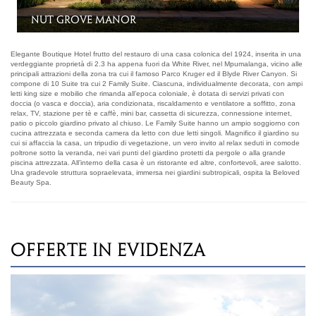
La Veranda
Elegante Boutique Hotel frutto del restauro di una casa colonica del 1924, inserita in una
verdeggiante proprietà di 2.3 ha appena fuori da White River, nel Mpumalanga, vicino alle
principali attrazioni della zona tra cui il famoso Parco Kruger ed il Blyde River Canyon. Si
compone di 10 Suite tra cui 2 Family Suite. Ciascuna, individualmente decorata, con ampi
letti king size e mobilio che rimanda all’epoca coloniale, è dotata di servizi privati con
doccia (o vasca e doccia), aria condizionata, riscaldamento e ventilatore a soffitto, zona
relax, TV, stazione per tè e caffè, mini bar, cassetta di sicurezza, connessione internet,
patio o piccolo giardino privato al chiuso. Le Family Suite hanno un ampio soggiorno con
cucina attrezzata e seconda camera da letto con due letti singoli. Magnifico il giardino su
cui si affaccia la casa, un tripudio di vegetazione, un vero invito al relax seduti in comode
poltrone sotto la veranda, nei vari punti del giardino protetti da pergole o alla grande
piscina attrezzata. All’interno della casa è un ristorante ed altre, confortevoli, aree salotto.
Una gradevole struttura sopraelevata, immersa nei giardini subtropicali, ospita la Beloved
Beauty Spa.
OFFERTE IN EVIDENZA