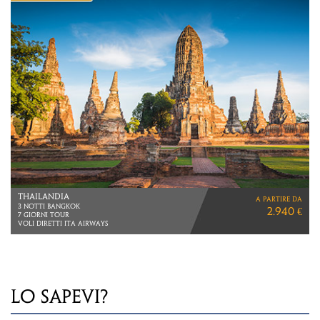
GIAPPONE
a partire da
VIAGGIO DI 12 GIORNI
3.950 €
Voli Cathay Pacific
via Hong Kong
LO SAPEVI?