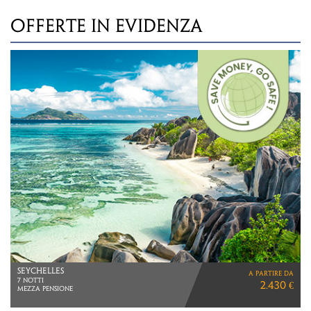
OFFERTE IN EVIDENZA
AUSTRALIA & FIJI
a partire da
VIAGGIO DI 20 GIORNI
5.790 €
SYDNEY > DARWIN > CAIRNS > MELBOURNE > Fiji