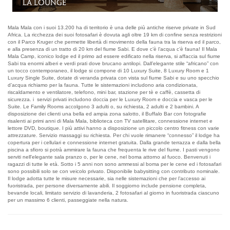
La camera Luxury
Mala Mala con i suoi 13.200 ha di territorio è una delle più antiche riserve private in Sud
Africa. La ricchezza dei suoi fotosafari è dovuta agli oltre 19 km di confine senza restrizioni
con il Parco Kruger che permette libertà di movimento della fauna tra la riserva ed il parco,
e alla presenza di un tratto di 20 km del fiume Sabi. E dove c’è l’acqua c’è fauna! Il Mala
Mala Camp, iconico lodge ed il primo ad essere edificato nella riserva, si affaccia sul fiume
Sabi tra enormi alberi e verdi prati dove brucano antilopi. Dall’elegante stile “africano” con
un tocco contemporaneo, il lodge si compone di 10 Luxury Suite, 8 Luxury Room e 1
Luxury Single Suite, dotate di veranda privata con vista sul fiume Sabi e su uno specchio
d’acqua richiamo per la fauna. Tutte le sistemazioni includono aria condizionata,
riscaldamento e ventilatore, telefono, mini bar, stazione per tè e caffè, cassetta di
sicurezza. i servizi privati includono doccia per le Luxury Room e doccia e vasca per le
Suite. Le Family Rooms accolgono 3 adulti o, su richiesta, 2 adulti e 2 bambini. A
disposizione dei clienti una bella ed ampia zona salotto, il Buffalo Bar con fotografie
risalenti ai primi anni di Mala Mala, biblioteca con TV satellitare, connessione internet e
lettore DVD, boutique. I più attivi hanno a disposizione un piccolo centro fitness con varie
attrezzature. Servizio massaggi su richiesta. Per chi vuole rimanere “connesso” il lodge ha
copertura per i cellulari e connessione internet gratuita. Dalla grande terrazza e dalla bella
piscina a sfioro si potrà ammirare la fauna che frequenta le rive del fiume. I pasti vengono
serviti nell'elegante sala pranzo o, per le cene, nel boma attorno al fuoco. Benvenuti i
ragazzi di tutte le età. Sotto i 5 anni non sono ammessi al boma per le cene ed i fotosafari
sono possibili solo se con veicolo privato. Disponibile babysitting con contributo nominale.
Il lodge adotta tutte le misure necessarie, sia nelle sistemazioni che per l’accesso ai
fuoristrada, per persone diversamente abili. Il soggiorno include pensione completa,
bevande locali, limitato servizio di lavanderia, 2 fotosafari al giorno in fuoristrada ciascuno
per un massimo 6 clienti, passeggiate nella natura.