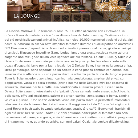
Il fotosafari
La Riserva Madikwe è un territorio di oltre 75.000 ettari al confine con il Botswana, in
un’area libera da malaria, a circa 4 ore di macchina da Johannesburg. Testimone di uno
dei più epici ricollocamenti animali in Africa, con oltre 10.000 mammiferi trasferiti qui da altri
parchi sudafricani, la riserva offre strepitosi fotosafari durante i quali si potranno ammirare i
BIG Five oltre a ghepardi, iene, licaoni ed animali di pianura quali zebre, giraffe e vari tipi
di antilopi. Il lussuoso Impodimo Game Lodge, lungo una cresta rocciosa vicino ad una
sorgente naturale, gode di una vista spettacolare sul territorio. Le sue 8 Luxury Suite e 2
Deluxe Suite sono posizionate per ottimizzare sia la privacy che l’eccellente vista sulla
pozza d’acqua richiamo per la fauna locale. Le 2 Deluxe Suite, inserite nella stessa unità,
ideali per famiglie, sono separate da un salotto e zona pranzo centrale con cucina, bar,
terrazza che si affaccia su di una pozza d’acqua richiamo per la fauna del luogo e piscina.
Tutte le Suite includono zona letto, camino, aria condizionata, ampi servizi privati con
doppi lavabi, vasca e doccia esterna (anche interna nelle Deluxe), mini bar, cassetta di
sicurezza, stazione per tè e caffè, aria condizionata e terrazza privata. I clienti nella
Deluxe Suite avranno fotosafari e chef privati. L’area centrale, nello stesso stile Afro-chic
delle suite, offre agli ospiti zona salotto e bar con camino, zona pranzo e boma, cantina
vinicola e piscina. Uno spazio dedicato vicino alla pozza d’acqua permetterà momenti di
relax ammirando la fauna che vi si abbevera. Il soggiorno include 2 fotosafari al giorno in
Land Rover e bush walk, bevande selezionate, snack, tè e caffè. Benvenuti i bambini di
ogni età nelle Deluxe Suite. Sotto i 12 anni potranno partecipare ai fotosafari alla sola
discrezione del manager o guida, sotto i 6 anni saranno intrattenuti con attività, programmi
di intrattenimento e, quando possibile, con mini safari. Opzionale servizio di baby sitting.