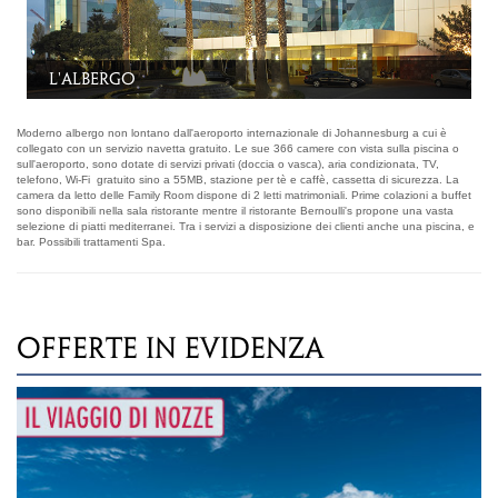
La piscina
Moderno albergo non lontano dall'aeroporto internazionale di Johannesburg a cui è
collegato con un servizio navetta gratuito. Le sue 366 camere con vista sulla piscina o
sull'aeroporto, sono dotate di servizi privati (doccia o vasca), aria condizionata, TV,
telefono, Wi-Fi gratuito sino a 55MB, stazione per tè e caffè, cassetta di sicurezza. La
camera da letto delle Family Room dispone di 2 letti matrimoniali. Prime colazioni a buffet
sono disponibili nella sala ristorante mentre il ristorante Bernoulli's propone una vasta
selezione di piatti mediterranei. Tra i servizi a disposizione dei clienti anche una piscina, e
bar. Possibili trattamenti Spa.
OFFERTE IN EVIDENZA