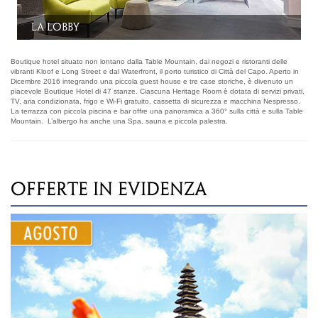
La terrazza
Boutique hotel situato non lontano dalla Table Mountain, dai negozi e ristoranti delle
vibranti Kloof e Long Street e dal Waterfront, il porto turistico di Città del Capo. Aperto in
Dicembre 2016 integrando una piccola guest house e tre case storiche, è divenuto un
piacevole Boutique Hotel di 47 stanze. Ciascuna Heritage Room è dotata di servizi privati,
TV, aria condizionata, frigo e Wi-Fi gratuito, cassetta di sicurezza e macchina Nespresso.
La terrazza con piccola piscina e bar offre una panoramica a 360° sulla città e sulla Table
Mountain. L’albergo ha anche una Spa, sauna e piccola palestra.
OFFERTE IN EVIDENZA