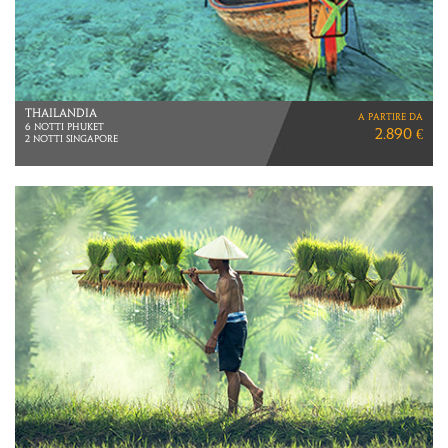
POLINESIA
a partire da
VOLI ITA AIRWAYS/
5.640 €
AIR TAHITI NUI