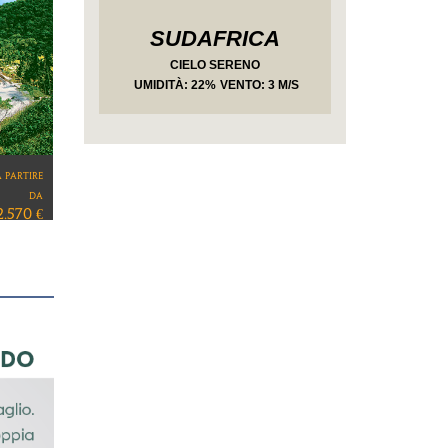
SUDAFRICA
CIELO SERENO
UMIDITÀ
: 22%
VENTO: 3 M/S
a partire
da
4.080 €