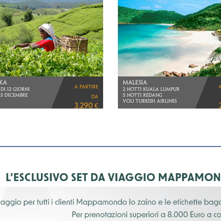
TUTTO SUDAFRICA
MPUMALANGA > RISERVA
a partire
DI 8 GIORNI
PRIVATA > CITTà DEL CAPO
RETTI OMAN AIR
da
VOLI LUFTHANSA
2.330 €