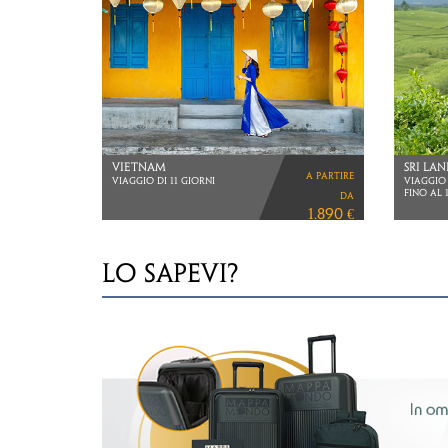
SOUTH KOREA BY
OMAN
a partire
TRAIN
VIAGGIO 
VOLI DI
VIAGGIO DI 11 GIORNI
da
2.260 €
LO SAPEVI?