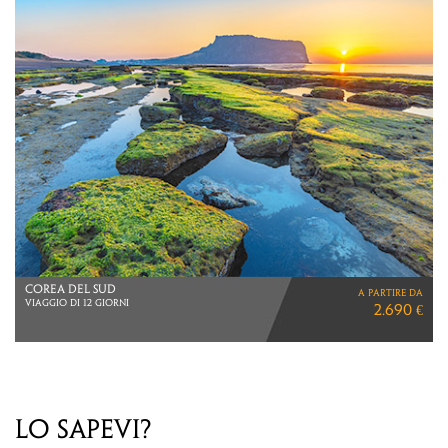
GIAPPONE
a partire da
LA STAGIONE DEI KOYO
4.930 €
VOLI DIRETTI ITA AIRWAYS
LO SAPEVI?