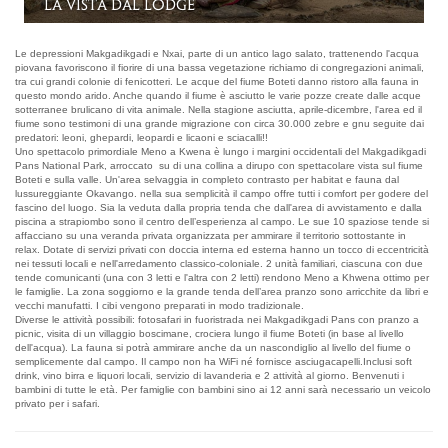
La Camera Tendata
Le depressioni Makgadikgadi e Nxai, parte di un antico lago salato, trattenendo l'acqua
piovana favoriscono il fiorire di una bassa vegetazione richiamo di congregazioni animali,
tra cui grandi colonie di fenicotteri. Le acque del fiume Boteti danno ristoro alla fauna in
questo mondo arido. Anche quando il fiume è asciutto le varie pozze create dalle acque
sotterranee brulicano di vita animale. Nella stagione asciutta, aprile-dicembre, l'area ed il
fiume sono testimoni di una grande migrazione con circa 30.000 zebre e gnu seguite dai
predatori: leoni, ghepardi, leopardi e licaoni e sciacalli!!
Uno spettacolo primordiale Meno a Kwena è lungo i margini occidentali del Makgadikgadi
Pans National Park, arroccato su di una collina a dirupo con spettacolare vista sul fiume
Boteti e sulla valle. Un'area selvaggia in completo contrasto per habitat e fauna dal
lussureggiante Okavango. nella sua semplicità il campo offre tutti i comfort per godere del
fascino del luogo. Sia la veduta dalla propria tenda che dall'area di avvistamento e dalla
piscina a strapiombo sono il centro dell’esperienza al campo. Le sue 10 spaziose tende si
affacciano su una veranda privata organizzata per ammirare il territorio sottostante in
relax. Dotate di servizi privati con doccia interna ed esterna hanno un tocco di eccentricità
nei tessuti locali e nell'arredamento classico-coloniale. 2 unità familiari, ciascuna con due
tende comunicanti (una con 3 letti e l'altra con 2 letti) rendono Meno a Khwena ottimo per
le famiglie. La zona soggiorno e la grande tenda dell’area pranzo sono arricchite da libri e
vecchi manufatti. I cibi vengono preparati in modo tradizionale.
Diverse le attività possibili: fotosafari in fuoristrada nei Makgadikgadi Pans con pranzo a
picnic, visita di un villaggio boscimane, crociera lungo il fiume Boteti (in base al livello
dell'acqua). La fauna si potrà ammirare anche da un nascondiglio al livello del fiume o
semplicemente dal campo. Il campo non ha WiFi né fornisce asciugacapelli.Inclusi soft
drink, vino birra e liquori locali, servizio di lavanderia e 2 attività al giorno. Benvenuti i
bambini di tutte le età. Per famiglie con bambini sino ai 12 anni sarà necessario un veicolo
privato per i safari.