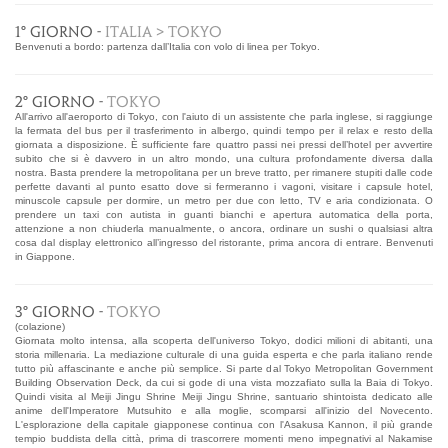
1° GIORNO -
ITALIA > TOKYO
Benvenuti a bordo: partenza dall’Italia con volo di linea per Tokyo.
2° GIORNO -
TOKYO
All'arrivo all'aeroporto di Tokyo, con l'aiuto di un assistente che parla inglese, si raggiunge
la fermata del bus per il trasferimento in albergo, quindi tempo per il relax e resto della
giornata a disposizione. È sufficiente fare quattro passi nei pressi dell’hotel per avvertire
subito che si è davvero in un altro mondo, una cultura profondamente diversa dalla
nostra. Basta prendere la metropolitana per un breve tratto, per rimanere stupiti dalle code
perfette davanti al punto esatto dove si fermeranno i vagoni, visitare i capsule hotel,
minuscole capsule per dormire, un metro per due con letto, TV e aria condizionata. O
prendere un taxi con autista in guanti bianchi e apertura automatica della porta,
attenzione a non chiuderla manualmente, o ancora, ordinare un sushi o qualsiasi altra
cosa dal display elettronico all’ingresso del ristorante, prima ancora di entrare. Benvenuti
in Giappone.
3° GIORNO -
TOKYO
(colazione)
Giornata molto intensa, alla scoperta dell'universo Tokyo, dodici milioni di abitanti, una
storia millenaria. La mediazione culturale di una guida esperta e che parla italiano rende
tutto più affascinante e anche più semplice. Si parte dal Tokyo Metropolitan Government
Building Observation Deck, da cui si gode di una vista mozzafiato sulla la Baia di Tokyo.
Quindi visita al Meiji Jingu Shrine Meiji Jingu Shrine, santuario shintoista dedicato alle
anime dell'Imperatore Mutsuhito e alla moglie, scomparsi all'inizio del Novecento.
L'esplorazione della capitale giapponese continua con l'Asakusa Kannon, il più grande
tempio buddista della città, prima di trascorrere momenti meno impegnativi al Nakamise