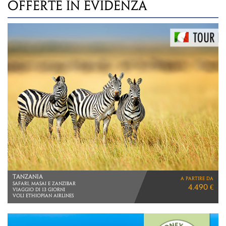
OFFERTE IN EVIDENZA
TANZANIA
a partire da
SAFARI, MASAI E ZANZIBAR
4.490 €
VIAGGIO DI 13 GIORNI
VOLI ETHIOPIAN AIRLINES