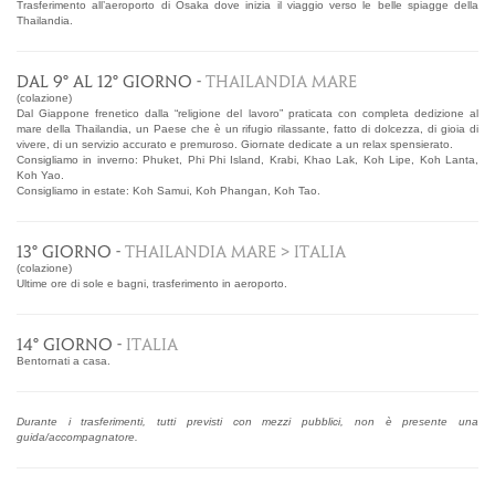
Trasferimento all’aeroporto di Osaka dove inizia il viaggio verso le belle spiagge della
Thailandia.
dal 9° al 12° giorno -
THAILANDIA MARE
(colazione)
Dal Giappone frenetico dalla “religione del lavoro” praticata con completa dedizione al
mare della Thailandia, un Paese che è un rifugio rilassante, fatto di dolcezza, di gioia di
vivere, di un servizio accurato e premuroso. Giornate dedicate a un relax spensierato.
Consigliamo in inverno: Phuket, Phi Phi Island, Krabi, Khao Lak, Koh Lipe, Koh Lanta,
Koh Yao.
Consigliamo in estate: Koh Samui, Koh Phangan, Koh Tao.
13° GIORNO -
THAILANDIA MARE > ITALIA
(colazione)
Ultime ore di sole e bagni, trasferimento in aeroporto.
14° GIORNO -
ITALIA
Bentornati a casa.
Durante i trasferimenti, tutti previsti con mezzi pubblici, non è presente una
guida/accompagnatore.