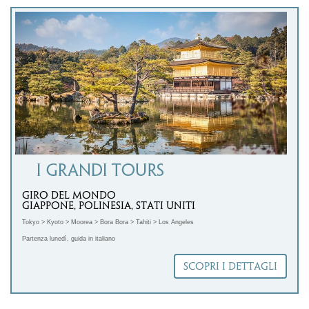
l'immagine */ } Selezioniamo partner che condividono con Mappamondo valori, scelte di
prodotto e iniziative concrete di responsabilità sociale.
Ci avvaliamo della collaborazione di un fornitore Travelife Partner, un riconoscimento che
attesta l'impegno costante nell'organizzazione di itinerari di viaggio sostenibili in linea con
l'Agenda 2030 delle Nazioni Unite. In questo tour si adottano accortezze per limitare al
massimo il consumo di acqua, energia, combustibili fossili, carta e plastica. Non
organizziamo visite in aree con ecosistemi fragili, supportiamo l'economia delle comunità
locali. In Thailandia sosteniamo Pankan Society, un'organizzazione che raccoglie donazioni
per il sostentamento e l'istruzione primaria dei bambini di alcune tribù del Nord.
.
GIRO DEL MONDO
GIAPPONE, POLINESIA, STATI UNITI
Tokyo > Kyoto > Moorea > Bora Bora > Tahiti > Los Angeles
Partenza lunedì, guida in italiano
SCOPRI I DETTAGLI