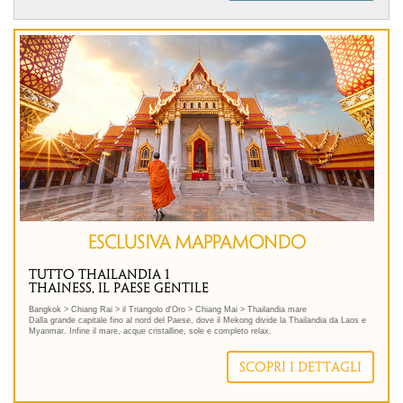
Abbiamo ridotto al massimo l'impatto ambientale del trasporto su gomma, dove possibile si
viaggia a bordo dei migliori treni del Giappone: veloci, efficienti e puntuali.
TUTTO THAILANDIA 1
THAINESS, IL PAESE GENTILE
Bangkok > Chiang Rai > il Triangolo d'Oro > Chiang Mai > Thailandia mare
Dalla grande capitale fino al nord del Paese, dove il Mekong divide la Thailandia da Laos e
Myanmar. Infine il mare, acque cristalline, sole e completo relax.
Un programma esclusivo riservato ai soli clienti Mappamondo: tour collettivo con >guida in
italiano comprensivo di trasferimenti e pensione completa.
SCOPRI I DETTAGLI
.immagine-sinistra { float: left; /* Allinea l'immagine a sinistra */ margin-right: 18px; /*
Aggiunge spazio a destra dell'immagine */ margin-bottom: 5px; /* Aggiunge spazio sotto