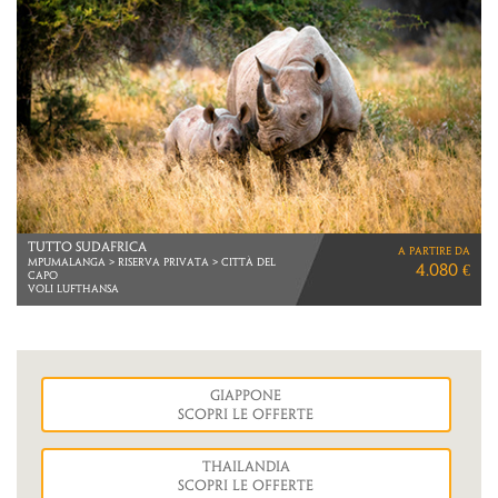
TUTTO SUDAFRICA
a partire da
MPUMALANGA > RISERVA PRIVATA > CITTà DEL
4.080 €
CAPO
VOLI LUFTHANSA
Giappone
Scopri le Offerte
Thailandia
Scopri le Offerte