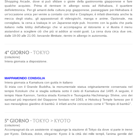
Shopping Arcade, dove si può sfidare o gioire della gastronomia giapponese e fare
qualche acquisto. Prima di rientrare in albergo sosta ad Akihabara, il quartiere
dell’elettronica. Per gli amanti della cultura pop giapponese, passeggiare per Akihabara è
un'occasione unica per venire a contatto con Idol e Cosplayer, è infatti diventata anche la
mecca degli otaku, gli appassionati di videogiochi, manga e anime. Opzionale, ma
consigliata, la cena a Izakaya in un Japanese-style pub. Incontro con la guida che parla
italiano nella lobby dell'albergo che vi accompagna al ristorante e vi illustra il menu
aiutandovi a scegliere ciò che più si addice ai vostri gusti. La cena dura circa due ore,
dalle 19:00 alle 21:00, bevande illimitate, rientro in albergo in autonomia.
4° GIORNO -
TOKYO
(colazione)
Intera giornata a disposizione.
MAPPAMONDO CONSIGLIA
Intera giornata a Kamakura con guida in italiano
Si inizia con il Grande Buddha, la monumentale statua originariamente conservata nel
tempio Kotokuin che si staglia solitaria sotto il cielo di Kamakura dal 1495. A seguire, il
tempio Hase Kannon, l'antica strada Komachi e Tsurugaoka Hachimangu Shrine, uno dei
santuari più importanti del Giappone fondato nel 1063, e Hokoku-ji Temple famoso per il
suo meraviglioso giardino di bambù: è infatti anche conosciuto come il "Tempio di bambù".
5° GIORNO -
TOKYO > KYOTO
(colazione)
Accompagnati da un assistente si raggiunge la stazione di Tokyo da dove si parte in treno
per Kyoto. Delicata, dolce, elegante: Kyoto è la città dei mille templi, l'anima gentile del