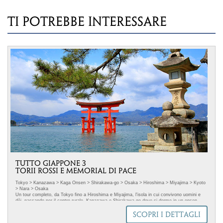
TI POTREBBE INTERESSARE
TUTTO GIAPPONE 3
TORII ROSSI E MEMORIAL DI PACE
Tokyo > Kanazawa > Kaga Onsen > Shirakawa-go > Osaka > Hiroshima > Miyajima > Kyoto
> Nara > Osaka
Un tour completo, da Tokyo fino a Hiroshima e Miyajima, l'isola in cui convivono uomini e
dèi, passando per il centro rurale, Kanazawa e Shirakawa-go dove si dorme in un onsen.
TRASPORTO SOSTENIBILE
SCOPRI I DETTAGLI
Questo tour è in linea con l'Agenda 2030 delle Nazioni Unite per lo sviluppo sostenibile.