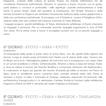
Giappone, custode della cultura di questo Paese ed inserita dall'Unesco nei siti
considerati Patrimonio dell'Umanità. All'arrivo in stazione a Kyoto incontro con la guida,
parla italiano e conosce in profondità i mille significati custoditi nell'architettura e nella
storia di questi templi. Visita del quartiere di Arashiyama, del Tempio Tenryuji e della
foresta di bambù di Sagano per ammirare l'incantevole bellezza della natura giapponese e
della sua architettura tradizionale. Si prosegue con il Kinkaku-ji, ovvero il Padiglione d'Oro,
simbolo della città reso celebre dal romanzo omonimo di Yukio Mishima.
I bagagli vengono spediti dall'albergo di Tokyo direttamente all'albergo di Kyoto (massimo
un bagaglio a persona). Per un eventuale secondo bagaglio pagamento in loco (3.500
Yen circa). Per la prima notte a Kyoto è consigliato portare con sé un piccolo bagaglio a
mano.
6° GIORNO -
KYOTO > NARA > KYOTO
(colazione)
Accompagnati dalla guida si parte verso la vicina Nara, uno dei gioielli della regione del
kansai. Lungo la strada sosta al Fushimi Inari Taisha con le statue delle volpi, il bosco che
fa filtrare poca luce, l'abbagliante galleria dei torii rossi che si susseguono uno dopo l'altro
in un tunnel scintillante e infinito. Indimenticabile. All'arrivo a Nara si visita del tempio Todai-
ji, dove la statua in bronzo del Grande Buddha è conservata all'interno del Daibutsuden,
la costruzione in legno più grande del mondo. Entrambi gli edifici si trovano nel Parco di
Nara, dove in semilibertà vivono numerosi daini, animale simbolo della città. Prima di
rientrare a Kyoto si visita il Santuario di Kasuga, realizzato seguendo l'incantevole stile
architettonico Kasuga-zukuri o, in alternativa, il tempio Kofuku-ji, fondato dalla nobildonna
Kagami-no-Ōkimi nel 669 in memoria del marito Fujiwara-no-Kamatari.
8° GIORNO -
KYOTO > OSAKA > BANGKOK > THAILANDIA
MARE
(colazione)