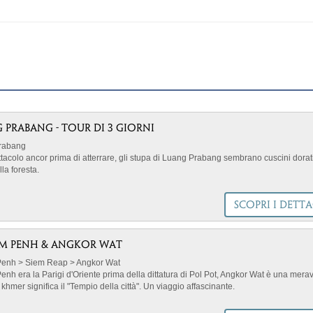
 PRABANG - TOUR DI 3 GIORNI
rabang
tacolo ancor prima di atterrare, gli stupa di Luang Prabang sembrano cuscini dorat
la foresta.
-sinistra { float: left; /* Allinea l'immagine a sinistra */ margin-right: 18px; /* Aggiun
SCOPRI I DETTA
 destra dell'immagine */ margin-bottom: 5px; /* Aggiunge spazio sotto l'immagine */ 
iamo partner che condividono con Mappamondo valori, scelte di prodotto e iniziati
di responsabilità sociale. Ci avvaliamo della collaborazione di un fornitore Travelif
un riconoscimento che attesta l'impegno costante nell'organizzazione di itinerari di
M PENH & ANGKOR WAT
ostenibili in linea con l'Agenda 2030 delle Nazioni Unite. In questo tour si adottano
enh > Siem Reap > Angkor Wat
e per limitare il consumo di acqua, energia, combustibili fossili, carta e plastica. N
nh era la Parigi d'Oriente prima della dittatura di Pol Pot, Angkor Wat è una meravi
amo visite in aree con ecosistemi fragili, supportiamo l'economia delle comunità loc
 khmer significa il "Tempio della città". Un viaggio affascinante.
-sinistra { float: left; /* Allinea l'immagine a sinistra */ margin-right: 18px; /* Aggiun