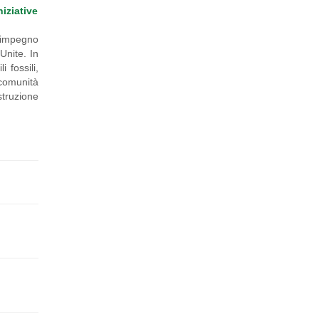
ziative
l'impegno
Unite. In
 fossili,
 comunità
truzione