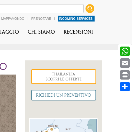
É MAPPAMONDO
|
PRENOTARE
|
INCOMING SERVICES
|
viaggio
Chi Siamo
Recensioni
RO
Thailandia
cessiva
Scopri le Offerte