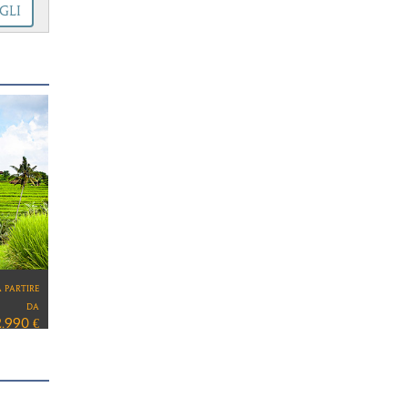
GLI
}
ve
e
on
ali.
a partire
da
5.790 €