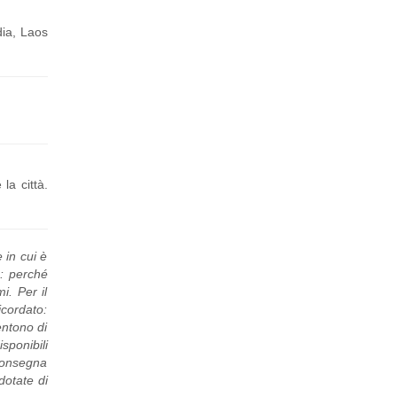
dia, Laos
la città.
 in cui è
a: perché
i. Per il
icordato:
entono di
sponibili
 consegna
dotate di