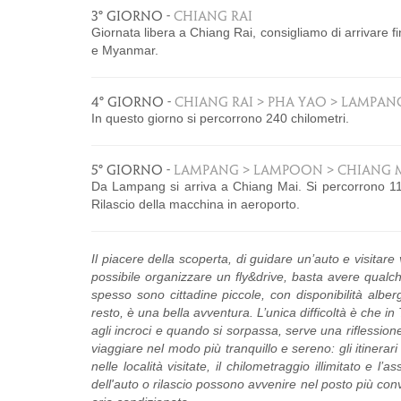
3° GIORNO -
CHIANG RAI
Giornata libera a Chiang Rai, consigliamo di arrivare fi
e Myanmar.
4° GIORNO -
CHIANG RAI > PHA YAO > LAMPAN
In questo giorno si percorrono 240 chilometri.
5° GIORNO -
LAMPANG > LAMPOON > CHIANG 
Da Lampang si arriva a Chiang Mai. Si percorrono 116 
Rilascio della macchina in aeroporto.
Il piacere della scoperta, di guidare un’auto e visitare 
possibile organizzare un fly&drive, basta avere qualc
spesso sono cittadine piccole, con disponibilità albe
resto, è una bella avventura. L’unica difficoltà è che in
agli incroci e quando si sorpassa, serve una riflessi
viaggiare nel modo più tranquillo e sereno: gli itinerari
nelle località visitate, il chilometraggio illimitato e 
dell'auto o rilascio possono avvenire nel posto più conve