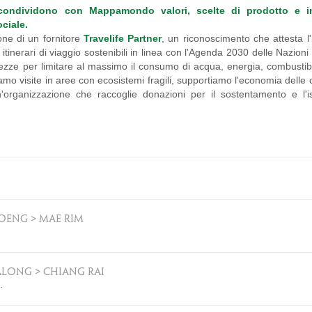
condividono con Mappamondo valori, scelte di prodotto e ini
ciale.
one di un fornitore
Travelife Partner
, un riconoscimento che attesta 
itinerari di viaggio sostenibili in linea con l'Agenda 2030 delle Nazioni 
ezze per limitare al massimo il consumo di acqua, energia, combustibili
amo visite in aree con ecosistemi fragili, supportiamo l'economia delle
'organizzazione che raccoglie donazioni per il sostentamento e l'is
OENG > MAE RIM
ALONG > CHIANG RAI
.