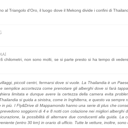
no al Triangolo d'Oro, il luogo dove il Mekong divide i confini di Thailan
G
MAI
chilometri, non sono molti, se si parte presto si ha tempo di vedere 
villaggi, piccoli centri, fermarsi dove si vuole. La Thailandia è un Paese
he semplice accortezza come prenotare gli alberghi dove si farà tapp
rghiera limitata e dunque avere la certezza della camera evita problem
 Thailandia si guida a sinistra, come in Inghilterra, e questo va sempre r
one in più. I Fly&Drive di Mappamondo hanno una serie di plus che cons
 prevedono soggiorni di 4 e 8 notti con colazione nei migliori alberghi di
l’assicurazione, la possibilità di alternare due conducenti alla guida. La
niente (entro 30 km) in orario di ufficio. Tutte le vetture, inoltre, sono 