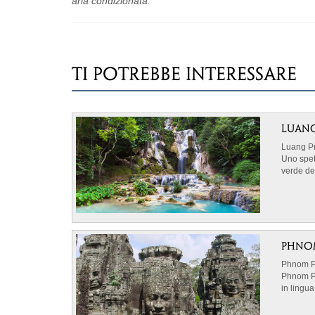
aria condizionata.
TI POTREBBE INTERESSARE
LUANG
Luang P
Uno spet
verde del
.immagine
spazio a
Selezion
concrete 
Partner, 
PHNO
viaggio s
Phnom P
accortezz
Phnom Pe
organizzi
in lingua
.
.immagine