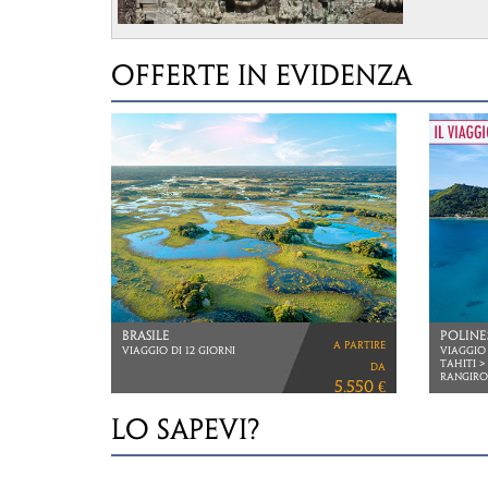
spazio a
Selezion
concrete 
OFFERTE IN EVIDENZA
Partner, 
viaggio s
accortezz
organizzi
.
MERAVI
THAILANDIA
NAMIB
a partire
BANGKOK E PHUKET
VOLI LU
VOLI DIRETTI ITA AIRWAYS
da
2.990 €
LO SAPEVI?