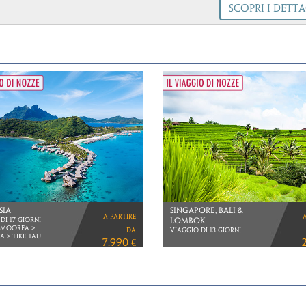
SCOPRI I DETTA
 destra dell'immagine */ margin-bottom: 5px; /* Aggiunge spazio sotto l'immagine */ 
iamo partner che condividono con Mappamondo valori, scelte di prodotto e iniziati
di responsabilità sociale. Ci avvaliamo della collaborazione di un fornitore Travelif
un riconoscimento che attesta l'impegno costante nell'organizzazione di itinerari di
ostenibili in linea con l'Agenda 2030 delle Nazioni Unite. In questo tour si adottano
e per limitare il consumo di acqua, energia, combustibili fossili, carta e plastica. N
amo visite in aree con ecosistemi fragili, supportiamo l'economia delle comunità loc
GLIE
GIAPPONE E POLINESIA
a partire
IANE
VIAGGIO DI 21 GIORNI
FTHANSA
da
VOLI DIRETTI ITA AIRWAYS
5.660 €