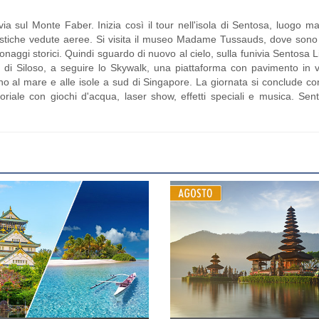
via sul Monte Faber. Inizia così il tour nell'isola di Sentosa, luogo m
ntastiche vedute aeree. Si visita il museo Madame Tussauds, dove son
onaggi storici. Quindi sguardo di nuovo al cielo, sulla funivia Sentosa 
a di Siloso, a seguire lo Skywalk, una piattaforma con pavimento in 
fino al mare e alle isole a sud di Singapore. La giornata si conclude con
oriale con giochi d'acqua, laser show, effetti speciali e musica. Se