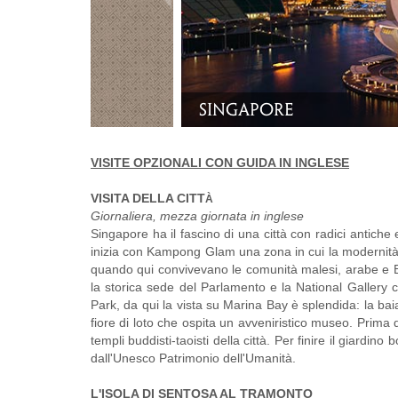
Merlion Park
VISITE OPZIONALI CON GUIDA IN INGLESE
VISITA DELLA CITT
À
Giornaliera, mezza giornata in inglese
Singapore ha il fascino di una città con radici antiche 
inizia con Kampong Glam una zona in cui la modernità in
quando qui convivevano le comunità malesi, arabe e Bug
la storica sede del Parlamento e la National Gallery 
Park, da qui la vista su Marina Bay è splendida: la b
fiore di loto che ospita un avveniristico museo. Prima 
templi buddisti-taoisti della città. Per finire il giardi
dall'Unesco Patrimonio dell'Umanità.
L'ISOLA DI SENTOSA AL TRAMONTO