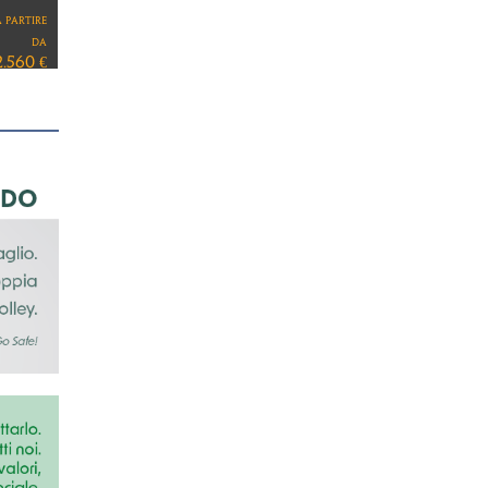
a partire
da
7.890 €