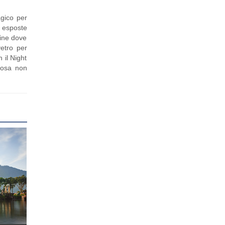
agico per
o esposte
Line dove
vetro per
 il Night
ntosa non