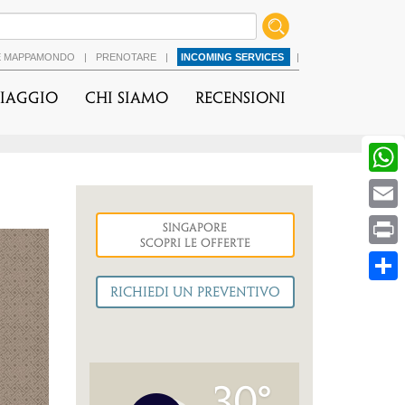
É MAPPAMONDO
|
PRENOTARE
|
INCOMING SERVICES
|
viaggio
Chi Siamo
Recensioni
Singapore
cessiva
Scopri le Offerte
30°