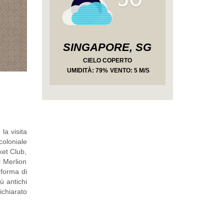
SINGAPORE, SG
CIELO COPERTO
UMIDITÀ
: 79%
VENTO: 5 M/S
la visita
coloniale
ket Club,
l Merlion
 forma di
ù antichi
ichiarato