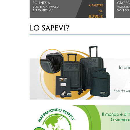
THAILANDIA
THAILA
a partire
BANGKOK, NORD
3 NOTTI
E KOH SAMUI
6 NOTTI
da
VOLI DIRETTI ITA AIRWAYS
VOLI DIR
2.740 €
LO SAPEVI?