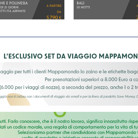
NDIA
SUDAFRICA, BOTSWANA
a partire
 BANGKOK
& CASCATE VITTORIA
 KOH SAMUI
VOLI ETHIOPIAN AIRLINES
da
ETTI ITA AIRWAYS
1.890 €