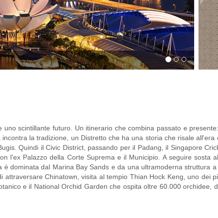
e uno scintillante futuro. Un itinerario che combina passato e presente: 
contra la tradizione, un Distretto che ha una storia che risale all'era 
is. Quindi il Civic District, passando per il Padang, il Singapore Cric
con l'ex Palazzo della Corte Suprema e il Municipio. A seguire sosta a
aia è dominata dal Marina Bay Sands e da una ultramoderna struttura a
di attraversare Chinatown, visita al tempio Thian Hock Keng, uno dei pi
no botanico e il National Orchid Garden che ospita oltre 60.000 orchidee, d